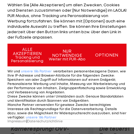
erturnt sich der Deutsche Marcel Nguyen (91,031),
Wählen Sie [Alle Akzeptieren] um allen Zwecken, Cookies
und Diensten zuzustimmen oder [Nur Notwendige] im LAOLA1
der für sein Land die erste Medaille für
PUR Modus, ohne Tracking uns Peronsalisierung von
Mehrkämpfer seit 76 Jahren erobert. Damals
Werbung fortzufahren. Sie können mit [Optionen] auch eine
individuelle Auswahl zu treffen. Sie können Ihre Einstellungen
holte Alfred Schwarzmann in Berlin Gold. Bronze
jederzeit über den Button links unten bzw. über den Link in
geht an den US-Amerikaner Danell Leyva, der auf
der Fußzeile anpassen.
90,698 Punkte kommt.
ALLE
NUR
AKZEPTIEREN
OPTIONEN
NOTWENDIGE
Mehr zum Thema
Tracking und
Weiter mit PUR-Abo
Personalisierung
Wir und
unsere
186
Partner
verarbeiten personenbezogene Daten, wie
Ihre IP-Adresse und Browser-Attribute für die folgenden Zwecke
:
Speichern von oder Zugriff auf Informationen auf einem Endgerät;
Personalisierte Werbung und Inhalte, Messung von Werbeleistung und
der Performance von Inhalten, Zielgruppenforschung sowie Entwicklung
und Verbesserung von Angeboten
.
Diese Zwecke können unter Umständen auch
:
Genaue Standortdaten
und Identifikation durch Scannen von Endgeräten
.
Manche Partner verwenden für gewisse Zwecke berechtigtes
Interesse als Rechtsgrundlage für die Datenverarbeitung. Details
dazu, sowie die Möglichkeit Ihr Widerspruchsrecht auszuüben, sind hier
verfügbar
:
unsere
186
Partner
Impressum
|
Datenschutzrichtlinie
Karrieresprung! ÖVV-
Die teuerst