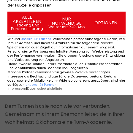
der Fußzeile anpassen.
zusammen.
ALLE
NUR
Sehr zum Ärger von „Miss Perfect 10“ Comaneci:
AKZEPTIEREN
OPTIONEN
NOTWENDIGE
Tracking und
„Für mich gehört die Zehn dazu, ich wünsche sie
Weiter mit PUR-Abo
Personalisierung
mir zurück!“ Das neue Wertungssystem sei
Wir und
unsere
186
Partner
verarbeiten personenbezogene Daten, wie
verwirrend und für den Zuschauer nur schwer
Ihre IP-Adresse und Browser-Attribute für die folgenden Zwecke
:
Speichern von oder Zugriff auf Informationen auf einem Endgerät;
nachvollziehbar.
Personalisierte Werbung und Inhalte, Messung von Werbeleistung und
der Performance von Inhalten, Zielgruppenforschung sowie Entwicklung
und Verbesserung von Angeboten
.
„Wir haben durch die Abschaffung der 10,0 leider
Diese Zwecke können unter Umständen auch
:
Genaue Standortdaten
und Identifikation durch Scannen von Endgeräten
.
viele Fans verloren“, hofft Comaneci auf ein
Manche Partner verwenden für gewisse Zwecke berechtigtes
Interesse als Rechtsgrundlage für die Datenverarbeitung. Details
Umdenken.
dazu, sowie die Möglichkeit Ihr Widerspruchsrecht auszuüben, sind hier
verfügbar
:
unsere
186
Partner
Impressum
|
Datenschutzrichtlinie
Fitness-Studio statt Stufenbarren
Dem Turnen ist sie nach wie vor verbunden.
Gemeinsam mit ihrem Ehemann leitet sie in ihrer
Wahlheimat Oklahoma eine Turn-Akademie.