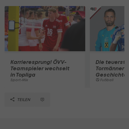
Karrieresprung! ÖVV-
Die teuerst
Teamspieler wechselt
Tormänner d
in Topliga
Geschichte
Sport-Mix
Fußball
TEILEN