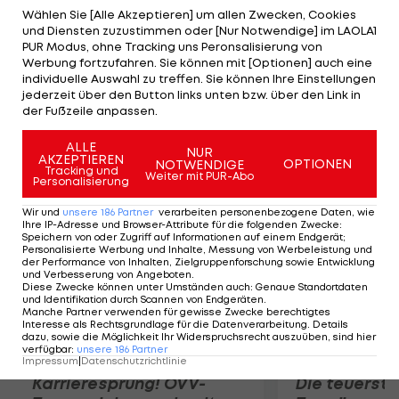
Wunsch. In der fünften Wettfahrt wird er
Wählen Sie [Alle Akzeptieren] um allen Zwecken, Cookies
und Diensten zuzustimmen oder [Nur Notwendige] im LAOLA1
disqualifiziert (25 Strafpunkte), danach belegt er
PUR Modus, ohne Tracking uns Peronsalisierung von
Rang 15, was ihm im Gesamt-Klassement den 21.
Werbung fortzufahren. Sie können mit [Optionen] auch eine
individuelle Auswahl zu treffen. Sie können Ihre Einstellungen
Platz beschert. Andreas Geritzer landet im Laser
jederzeit über den Button links unten bzw. über den Link in
auf den Plätzen 22 und 16. Damit liegt der 34-
der Fußzeile anpassen.
Jährige auf Gesamtplatz 14.
ALLE
NUR
AKZEPTIEREN
OPTIONEN
NOTWENDIGE
Mehr zum Thema
Tracking und
Weiter mit PUR-Abo
Personalisierung
Wir und
unsere
186
Partner
verarbeiten personenbezogene Daten, wie
Ihre IP-Adresse und Browser-Attribute für die folgenden Zwecke
:
Speichern von oder Zugriff auf Informationen auf einem Endgerät;
Personalisierte Werbung und Inhalte, Messung von Werbeleistung und
der Performance von Inhalten, Zielgruppenforschung sowie Entwicklung
und Verbesserung von Angeboten
.
Diese Zwecke können unter Umständen auch
:
Genaue Standortdaten
und Identifikation durch Scannen von Endgeräten
.
Manche Partner verwenden für gewisse Zwecke berechtigtes
Interesse als Rechtsgrundlage für die Datenverarbeitung. Details
dazu, sowie die Möglichkeit Ihr Widerspruchsrecht auszuüben, sind hier
verfügbar
:
unsere
186
Partner
Impressum
|
Datenschutzrichtlinie
Karrieresprung! ÖVV-
Die teuerst