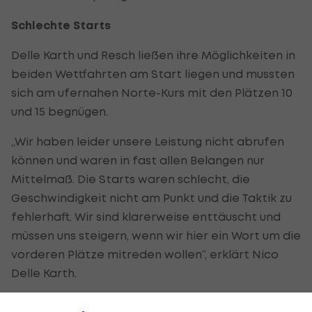
Schlechte Starts
Delle Karth und Resch ließen ihre Möglichkeiten in
beiden Wettfahrten am Start liegen und mussten
sich am ufernahen Norte-Kurs mit den Plätzen 10
und 15 begnügen.
„Wir haben leider unsere Leistung nicht abrufen
können und waren in fast allen Belangen nur
Mittelmaß. Die Starts waren schlecht, die
Geschwindigkeit nicht am Punkt und die Taktik zu
fehlerhaft. Wir sind klarerweise enttäuscht und
müssen uns steigern, wenn wir hier ein Wort um die
vorderen Plätze mitreden wollen“, erklärt Nico
Delle Karth.
Zu wenig Risiko