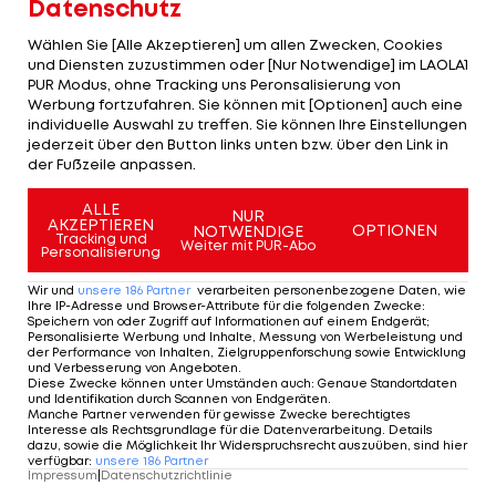
Datenschutz
Andreas Geritzer legte am Süd-Kurs mit Rang
Wählen Sie [Alle Akzeptieren] um allen Zwecken, Cookies
sechs zwar ordentlich los, im zweiten Durchgang
und Diensten zuzustimmen oder [Nur Notwendige] im LAOLA1
PUR Modus, ohne Tracking uns Peronsalisierung von
folgte mit Rang 20 allerdings ein Dämpfer.
Werbung fortzufahren. Sie können mit [Optionen] auch eine
individuelle Auswahl zu treffen. Sie können Ihre Einstellungen
"Man hat heute die Ecken ausreizen müssen, ich
jederzeit über den Button links unten bzw. über den Link in
der Fußzeile anpassen.
bin eine Spur zu konservativ gesegelt, im
Nachhinein betrachtet hätte ich mehr Risiko
ALLE
NUR
AKZEPTIEREN
nehmen müssen", weiß Geritzer.
OPTIONEN
NOTWENDIGE
Tracking und
Weiter mit PUR-Abo
Personalisierung
Damit müssen sich die OeSV-Asse vorerst mit den
Wir und
unsere
186
Partner
verarbeiten personenbezogene Daten, wie
Plätzen 12 (Geritzer) und 13 (Delle Karth/Resch)
Ihre IP-Adresse und Browser-Attribute für die folgenden Zwecke
:
Speichern von oder Zugriff auf Informationen auf einem Endgerät;
begnügen.
Personalisierte Werbung und Inhalte, Messung von Werbeleistung und
der Performance von Inhalten, Zielgruppenforschung sowie Entwicklung
und Verbesserung von Angeboten
.
Raudaschl fällt zurück
Diese Zwecke können unter Umständen auch
:
Genaue Standortdaten
und Identifikation durch Scannen von Endgeräten
.
Manche Partner verwenden für gewisse Zwecke berechtigtes
Finnsegler Florian Raudaschl kam heute über die
Interesse als Rechtsgrundlage für die Datenverarbeitung. Details
dazu, sowie die Möglichkeit Ihr Widerspruchsrecht auszuüben, sind hier
Plätzen 23 und 24 nicht hinaus, damit liegt der 34-
verfügbar
:
unsere
186
Partner
Impressum
|
Datenschutzrichtlinie
jährige Wolfgangseer nach vier Wettfahrten auf