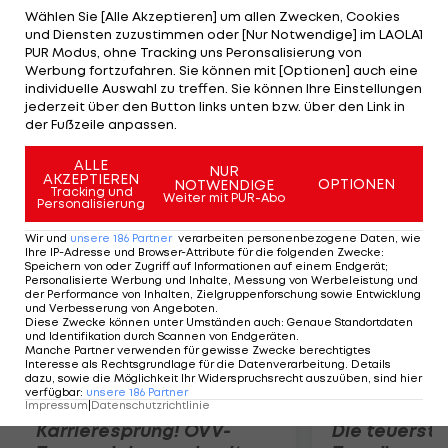
Vorbereitung erkennen, dass diese im
Wählen Sie [Alle Akzeptieren] um allen Zwecken, Cookies
und Diensten zuzustimmen oder [Nur Notwendige] im LAOLA1
Dreistellungsmatch und im Luftgewehr-Bewerb
PUR Modus, ohne Tracking uns Peronsalisierung von
nicht gegeben sind." Damit ist Planer nur am 3.
Werbung fortzufahren. Sie können mit [Optionen] auch eine
individuelle Auswahl zu treffen. Sie können Ihre Einstellungen
August im Einsatz. Der Wiener Thomas Farnik tritt
jederzeit über den Button links unten bzw. über den Link in
in allen drei Disziplinen an und sieht seine größten
der Fußzeile anpassen.
Chancen im Dreistellungsmatch.
ALLE
NUR
AKZEPTIEREN
OPTIONEN
NOTWENDIGE
Mehr zum Thema
Tracking und
Weiter mit PUR-Abo
Personalisierung
Wir und
unsere
186
Partner
verarbeiten personenbezogene Daten, wie
Ihre IP-Adresse und Browser-Attribute für die folgenden Zwecke
:
Speichern von oder Zugriff auf Informationen auf einem Endgerät;
Personalisierte Werbung und Inhalte, Messung von Werbeleistung und
der Performance von Inhalten, Zielgruppenforschung sowie Entwicklung
und Verbesserung von Angeboten
.
Diese Zwecke können unter Umständen auch
:
Genaue Standortdaten
und Identifikation durch Scannen von Endgeräten
.
Manche Partner verwenden für gewisse Zwecke berechtigtes
Interesse als Rechtsgrundlage für die Datenverarbeitung. Details
dazu, sowie die Möglichkeit Ihr Widerspruchsrecht auszuüben, sind hier
verfügbar
:
unsere
186
Partner
Impressum
|
Datenschutzrichtlinie
Karrieresprung! ÖVV-
Die teuerst