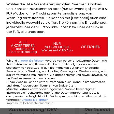
Rang 23. Für die Final-Quali wären 595 Punkte
Wählen Sie [Alle Akzeptieren] um allen Zwecken, Cookies
und Diensten zuzustimmen oder [Nur Notwendige] im LAOLA1
notwendig gewesen. Auch Thomas Farnik erreicht
PUR Modus, ohne Tracking uns Peronsalisierung von
592 Punkte und wird 27. Der 45-Jährige ist am
Werbung fortzufahren. Sie können mit [Optionen] auch eine
individuelle Auswahl zu treffen. Sie können Ihre Einstellungen
Montag im Dreistellungsmatch im Einsatz. Die
jederzeit über den Button links unten bzw. über den Link in
Quali gewinnt Sergei Martynov (BLR) mit dem
der Fußzeile anpassen.
Maximum von 600 Punkten.
ALLE
NUR
AKZEPTIEREN
OPTIONEN
NOTWENDIGE
Mehr zum Thema
Tracking und
Weiter mit PUR-Abo
Personalisierung
Wir und
unsere
186
Partner
verarbeiten personenbezogene Daten, wie
Ihre IP-Adresse und Browser-Attribute für die folgenden Zwecke
:
Speichern von oder Zugriff auf Informationen auf einem Endgerät;
Personalisierte Werbung und Inhalte, Messung von Werbeleistung und
der Performance von Inhalten, Zielgruppenforschung sowie Entwicklung
und Verbesserung von Angeboten
.
Diese Zwecke können unter Umständen auch
:
Genaue Standortdaten
und Identifikation durch Scannen von Endgeräten
.
Manche Partner verwenden für gewisse Zwecke berechtigtes
Interesse als Rechtsgrundlage für die Datenverarbeitung. Details
dazu, sowie die Möglichkeit Ihr Widerspruchsrecht auszuüben, sind hier
verfügbar
:
unsere
186
Partner
Impressum
|
Datenschutzrichtlinie
Karrieresprung! ÖVV-
Die teuerst