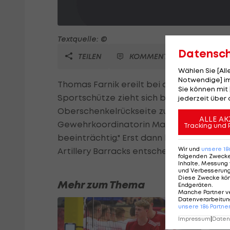
Textquelle: ©
Datensc
TEILEN
KOMMENTARE
Wählen Sie [Al
Notwendige] im
Thomas Farnik ereilt bei den Olympisch
Sie können mit 
Sportschütze zieht sich beim Laufen im 
jederzeit über 
Oberschenkelrückseite zu. "Wir hoffen, da
ALLE AK
Gewehrkoordinatorin Margit Melmer. Man
Tracking und 
beeinträchtig." Erst dann könne man übe
Wir und
unsere
18
Artillery Barracks entscheiden.
folgenden Zweck
Inhalte, Messung 
und Verbesserun
Diese Zwecke kö
Mehr zum Thema
Endgeräten
.
Manche Partner v
Datenverarbeitung
unsere
186
Partne
Impressum
|
Datens