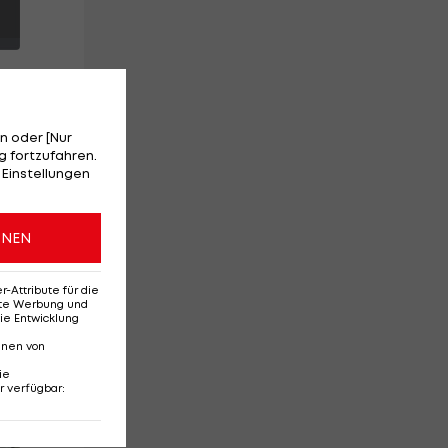
n oder [Nur
 fortzufahren.
 Einstellungen
ONEN
Attribute für die
erte Werbung und
ie Entwicklung
nnen von
ie
r verfügbar
:
Red-Bull-Rückkehr?
Ten