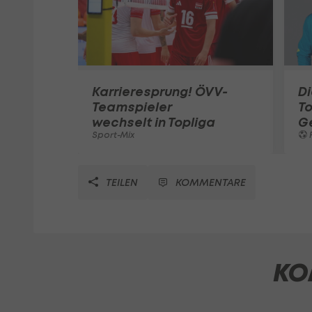
Karrieresprung! ÖVV-
Di
Teamspieler
T
wechselt in Topliga
G
Sport-Mix
F
TEILEN
KOMMENTARE
KO