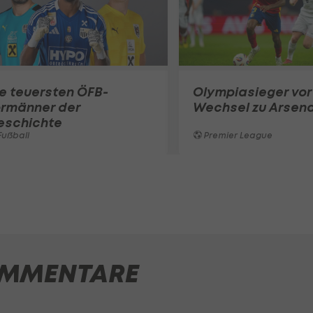
e teuersten ÖFB-
Olympiasieger vor
ormänner der
Wechsel zu Arsena
eschichte
ußball
Premier League
MMENTARE