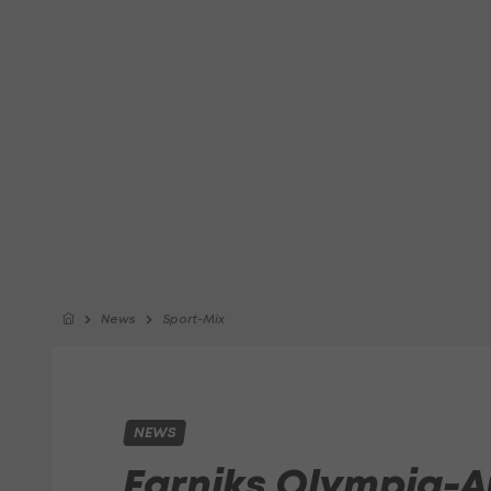
News
Sport-Mix
NEWS
Farniks Olympia-A