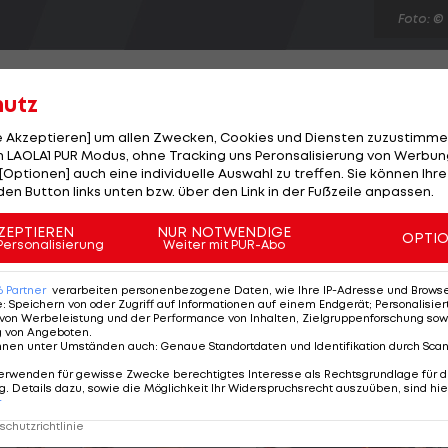
Foto: ©
hutz
le Akzeptieren] um allen Zwecken, Cookies und Diensten zuzustimme
 LAOLA1 PUR Modus, ohne Tracking uns Peronsalisierung von Werbung
en Spielen das Verletzungspech. Der Wiener
[Optionen] auch eine individuelle Auswahl zu treffen. Sie können Ihre
Olympischen Dorf einen Muskelfaserriss an der
den Button links unten bzw. über den Link in der Fußzeile anpassen.
ss er bis Montag ganz fit wird", erklärt Österreichs
ZEPTIEREN
NUR NOTWENDIGE
OPTI
n müsse "schauen, wie sehr es ihn beim Schießen
Personalisierung
Weiter mit PUR-Abo
r ein Antreten im Luftgewehr-Bewerb in den Royal
6
Partner
verarbeiten personenbezogene Daten, wie Ihre IP-Adresse und Browser-
e
:
Speichern von oder Zugriff auf Informationen auf einem Endgerät; Personalisi
von Werbeleistung und der Performance von Inhalten, Zielgruppenforschung sow
g von Angeboten
.
nnen unter Umständen auch
:
Genaue Standortdaten und Identifikation durch Sca
erwenden für gewisse Zwecke berechtigtes Interesse als Rechtsgrundlage für d
. Details dazu, sowie die Möglichkeit Ihr Widerspruchsrecht auszuüben, sind hie
r
chutzrichtlinie