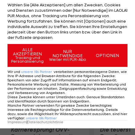
sich damit an die Spitze des Klassements. Mit 0,5
Wählen Sie [Alle Akzeptieren] um allen Zwecken, Cookies
und Diensten zuzustimmen oder [Nur Notwendige] im LAOLA1
Ringen Rückstand holt Choi Young-Rae für Korea
PUR Modus, ohne Tracking uns Peronsalisierung von
zudem Silber. Bronze sichert sich der Chinese
Werbung fortzufahren. Sie können mit [Optionen] auch eine
individuelle Auswahl zu treffen. Sie können Ihre Einstellungen
Wang Zhiwei (3,4 Ringe Rückstand). Pech hat der
jederzeit über den Button links unten bzw. über den Link in
Vietnamese Xuan Vinh Hoang, der Platz drei nur
der Fußzeile anpassen.
um 0,1 Ring verpasst.
ALLE
NUR
AKZEPTIEREN
OPTIONEN
NOTWENDIGE
Mehr zum Thema
Tracking und
Weiter mit PUR-Abo
Personalisierung
Wir und
unsere
186
Partner
verarbeiten personenbezogene Daten, wie
Ihre IP-Adresse und Browser-Attribute für die folgenden Zwecke
:
Speichern von oder Zugriff auf Informationen auf einem Endgerät;
Personalisierte Werbung und Inhalte, Messung von Werbeleistung und
der Performance von Inhalten, Zielgruppenforschung sowie Entwicklung
und Verbesserung von Angeboten
.
Diese Zwecke können unter Umständen auch
:
Genaue Standortdaten
und Identifikation durch Scannen von Endgeräten
.
Manche Partner verwenden für gewisse Zwecke berechtigtes
Interesse als Rechtsgrundlage für die Datenverarbeitung. Details
dazu, sowie die Möglichkeit Ihr Widerspruchsrecht auszuüben, sind hier
verfügbar
:
unsere
186
Partner
Impressum
|
Datenschutzrichtlinie
Karrieresprung! ÖVV-
Die teuerst