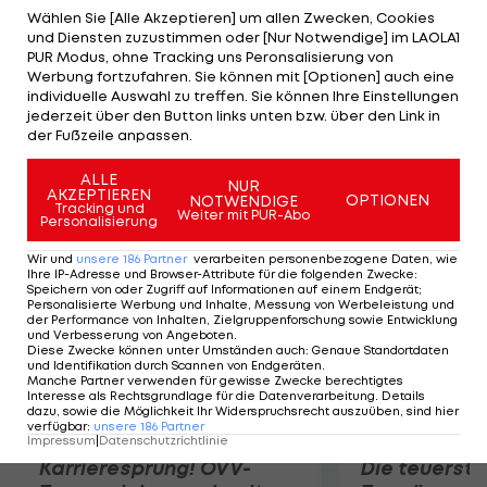
Hamish Bond setzen sich überlegen vor
Wählen Sie [Alle Akzeptieren] um allen Zwecken, Cookies
und Diensten zuzustimmen oder [Nur Notwendige] im LAOLA1
Chardin/Mortelette (FRA) durch. Gastgeber
PUR Modus, ohne Tracking uns Peronsalisierung von
Großbritannien gewinnt dank Anna Watkins und
Werbung fortzufahren. Sie können mit [Optionen] auch eine
individuelle Auswahl zu treffen. Sie können Ihre Einstellungen
Katherine Grainger (Doppel-Zweier) das zweite
jederzeit über den Button links unten bzw. über den Link in
Ruder-Gold. Im Doppel-Vierer der Herren setzt
der Fußzeile anpassen.
sich überraschend Deutschland durch.
ALLE
NUR
AKZEPTIEREN
OPTIONEN
NOTWENDIGE
Mehr zum Thema
Tracking und
Weiter mit PUR-Abo
Personalisierung
Wir und
unsere
186
Partner
verarbeiten personenbezogene Daten, wie
Ihre IP-Adresse und Browser-Attribute für die folgenden Zwecke
:
Speichern von oder Zugriff auf Informationen auf einem Endgerät;
Personalisierte Werbung und Inhalte, Messung von Werbeleistung und
der Performance von Inhalten, Zielgruppenforschung sowie Entwicklung
und Verbesserung von Angeboten
.
Diese Zwecke können unter Umständen auch
:
Genaue Standortdaten
und Identifikation durch Scannen von Endgeräten
.
Manche Partner verwenden für gewisse Zwecke berechtigtes
Interesse als Rechtsgrundlage für die Datenverarbeitung. Details
dazu, sowie die Möglichkeit Ihr Widerspruchsrecht auszuüben, sind hier
verfügbar
:
unsere
186
Partner
Impressum
|
Datenschutzrichtlinie
Karrieresprung! ÖVV-
Die teuerst