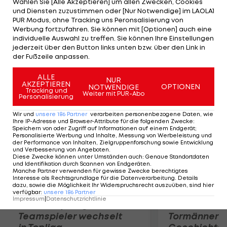
Wählen Sie [Alle Akzeptieren] um allen Zwecken, Cookies
noch ab. Im Leichtgewichts-Vierer der Herren
und Diensten zuzustimmen oder [Nur Notwendige] im LAOLA1
setzt sich das Boot aus Südafrika knapp vor
PUR Modus, ohne Tracking uns Peronsalisierung von
Werbung fortzufahren. Sie können mit [Optionen] auch eine
Gastgeber Großbritannien durch. Im Achter der
individuelle Auswahl zu treffen. Sie können Ihre Einstellungen
Damen feiert das US-Boot einen Start-Ziel.
jederzeit über den Button links unten bzw. über den Link in
der Fußzeile anpassen.
Dahinter landen Kanada und die Niederlande.
ALLE
NUR
AKZEPTIEREN
Mehr zum Thema
OPTIONEN
NOTWENDIGE
Tracking und
Weiter mit PUR-Abo
Personalisierung
Wir und
unsere
186
Partner
verarbeiten personenbezogene Daten, wie
Ihre IP-Adresse und Browser-Attribute für die folgenden Zwecke
:
Speichern von oder Zugriff auf Informationen auf einem Endgerät;
Personalisierte Werbung und Inhalte, Messung von Werbeleistung und
der Performance von Inhalten, Zielgruppenforschung sowie Entwicklung
und Verbesserung von Angeboten
.
Diese Zwecke können unter Umständen auch
:
Genaue Standortdaten
und Identifikation durch Scannen von Endgeräten
.
Manche Partner verwenden für gewisse Zwecke berechtigtes
Interesse als Rechtsgrundlage für die Datenverarbeitung. Details
dazu, sowie die Möglichkeit Ihr Widerspruchsrecht auszuüben, sind hier
verfügbar
:
unsere
186
Partner
Impressum
|
Datenschutzrichtlinie
Karrieresprung! ÖVV-
Die teuerst
Teamspieler wechselt
Tormänner d