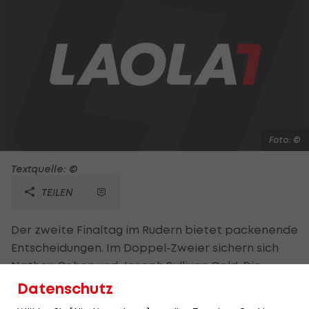
Foto: ©
Textquelle: ©
TEILEN
Der zweite Finaltag im Rudern bietet packenende
Entscheidungen. Im Doppel-Zweier sichern sich
Nathan Cohen und Joseph Sullivan Gold. Die
Doppel-Weltmeister aus Neuseeland fangen mit
Datenschutz
einem Schlussspurt die Italiener Sartori/Battisti