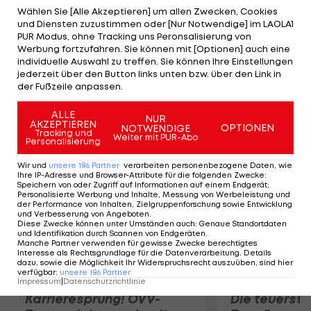
Konkurrenten aus Georgien durch. Bronze wird
Wählen Sie [Alle Akzeptieren] um allen Zwecken, Cookies
und Diensten zuzustimmen oder [Nur Notwendige] im LAOLA1
doppelt vergeben. Sowohl der Japaner Ryutaro
PUR Modus, ohne Tracking uns Peronsalisierung von
Matsumoto (7:3 gegen Almat Kebispajew/KAZ) als
Werbung fortzufahren. Sie können mit [Optionen] auch eine
individuelle Auswahl zu treffen. Sie können Ihre Einstellungen
auch der Russe Sajur Kuramagomedow (5:0 gegen
jederzeit über den Button links unten bzw. über den Link in
Hasan Aliyev/AZE) dürfen sich über Edelmetall
der Fußzeile anpassen.
freuen.
ALLE
NUR
AKZEPTIEREN
OPTIONEN
NOTWENDIGE
Mehr zum Thema
Tracking und
Weiter mit PUR-Abo
Personalisierung
Wir und
unsere
186
Partner
verarbeiten personenbezogene Daten, wie
Ihre IP-Adresse und Browser-Attribute für die folgenden Zwecke
:
Speichern von oder Zugriff auf Informationen auf einem Endgerät;
Personalisierte Werbung und Inhalte, Messung von Werbeleistung und
der Performance von Inhalten, Zielgruppenforschung sowie Entwicklung
und Verbesserung von Angeboten
.
Diese Zwecke können unter Umständen auch
:
Genaue Standortdaten
und Identifikation durch Scannen von Endgeräten
.
Manche Partner verwenden für gewisse Zwecke berechtigtes
Interesse als Rechtsgrundlage für die Datenverarbeitung. Details
dazu, sowie die Möglichkeit Ihr Widerspruchsrecht auszuüben, sind hier
verfügbar
:
unsere
186
Partner
Impressum
|
Datenschutzrichtlinie
Karrieresprung! ÖVV-
Die teuerst