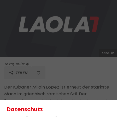
Foto: ©
Textquelle: ©
TEILEN
Der Kubaner Mijain Lopez ist erneut der stärkste
Mann im griechisch römischen Stil. Der
Superschwergewichtler triumphiert wie schon bei
den Spielen in Peking 2008 im Ringen in der Klasse
Datenschutz
bis 120 Kilogramm und sichert Kuba somit die