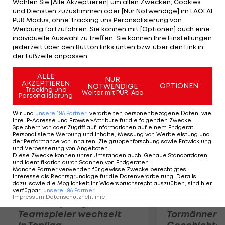
Wählen Sie [Alle Akzeptieren] um allen Zwecken, Cookies
insgesamt dritte Goldmedaille bei den
und Diensten zuzustimmen oder [Nur Notwendige] im LAOLA1
Olympischen Spielen in London. Im Finale
PUR Modus, ohne Tracking uns Peronsalisierung von
Werbung fortzufahren. Sie können mit [Optionen] auch eine
bezwingt der 29-Jährige den Esten Haiki Nabi mit
individuelle Auswahl zu treffen. Sie können Ihre Einstellungen
3:0. Die Bronzemedaillen gehen an den Schweden
jederzeit über den Button links unten bzw. über den Link in
der Fußzeile anpassen.
Johan Euren und Riza Kayaalp aus der Türkei.
ALLE
NUR
AKZEPTIEREN
Mehr zum Thema
OPTIONEN
NOTWENDIGE
Tracking und
Weiter mit PUR-Abo
Personalisierung
Wir und
unsere
186
Partner
verarbeiten personenbezogene Daten, wie
Ihre IP-Adresse und Browser-Attribute für die folgenden Zwecke
:
Speichern von oder Zugriff auf Informationen auf einem Endgerät;
Personalisierte Werbung und Inhalte, Messung von Werbeleistung und
der Performance von Inhalten, Zielgruppenforschung sowie Entwicklung
und Verbesserung von Angeboten
.
Diese Zwecke können unter Umständen auch
:
Genaue Standortdaten
und Identifikation durch Scannen von Endgeräten
.
Manche Partner verwenden für gewisse Zwecke berechtigtes
Interesse als Rechtsgrundlage für die Datenverarbeitung. Details
dazu, sowie die Möglichkeit Ihr Widerspruchsrecht auszuüben, sind hier
verfügbar
:
unsere
186
Partner
Impressum
|
Datenschutzrichtlinie
Karrieresprung! ÖVV-
Die teuerst
Teamspieler wechselt
Tormänner d