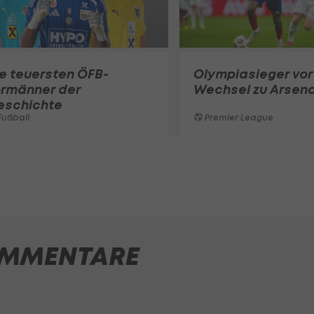
e teuersten ÖFB-
Olympiasieger vor
ormänner der
Wechsel zu Arsena
eschichte
ußball
Premier League
MMENTARE