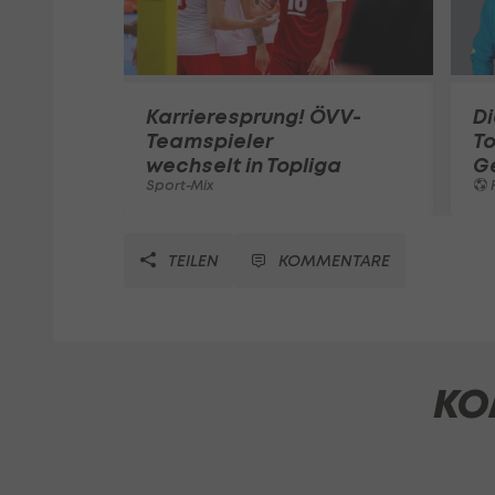
Karrieresprung! ÖVV-
Di
Teamspieler
T
wechselt in Topliga
G
Sport-Mix
F
TEILEN
KOMMENTARE
KO