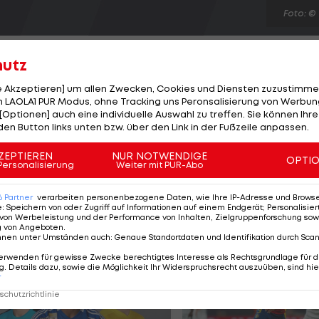
Foto: ©
hutz
le Akzeptieren] um allen Zwecken, Cookies und Diensten zuzustimme
 LAOLA1 PUR Modus, ohne Tracking uns Peronsalisierung von Werbung
[Optionen] auch eine individuelle Auswahl zu treffen. Sie können Ihre
e Medaille bei den Olympischen Spielen in London ist
den Button links unten bzw. über den Link in der Fußzeile anpassen.
 fährt nach einem Sturz im Cross-Country-Bewerb früh
s sich die Tirolerin mit dem 15. Platz begnügen. Gold
ZEPTIEREN
NUR NOTWENDIGE
OPTI
Personalisierung
Weiter mit PUR-Abo
 zur Halbzeit des Rennens von ihren Konkurrentinnen lös
itz (GER), Bronze holt die US-Amerikanerin Georgia Gou
6
Partner
verarbeiten personenbezogene Daten, wie Ihre IP-Adresse und Browser-
e
:
Speichern von oder Zugriff auf Informationen auf einem Endgerät; Personalisi
von Werbeleistung und der Performance von Inhalten, Zielgruppenforschung sow
g von Angeboten
.
nnen unter Umständen auch
:
Genaue Standortdaten und Identifikation durch Sca
erwenden für gewisse Zwecke berechtigtes Interesse als Rechtsgrundlage für d
. Details dazu, sowie die Möglichkeit Ihr Widerspruchsrecht auszuüben, sind hie
r
chutzrichtlinie