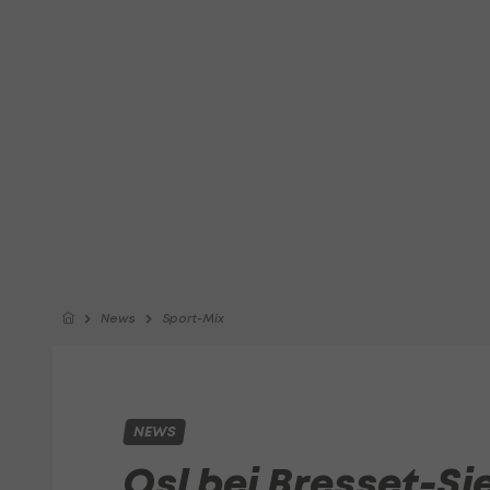
News
Sport-Mix
NEWS
Osl bei Bresset-Si