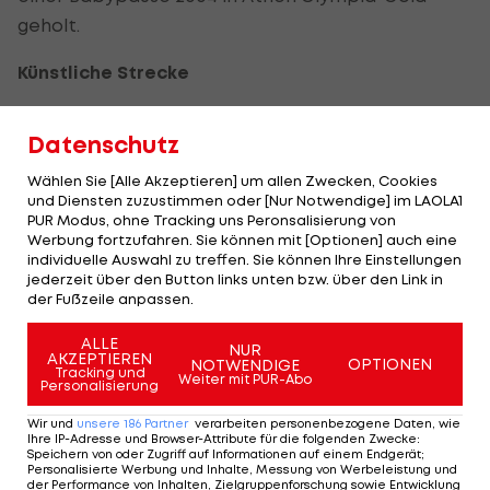
geholt.
Künstliche Strecke
Hadleigh Farm ist keine natürliche Strecke,
Datenschutz
sondern zur Gänze künstlich angelegt. Es gibt
kaum Wiesen-, sondern hauptsächlich steinige
Wählen Sie [Alle Akzeptieren] um allen Zwecken, Cookies
und Diensten zuzustimmen oder [Nur Notwendige] im LAOLA1
Schotterpassagen.
PUR Modus, ohne Tracking uns Peronsalisierung von
Werbung fortzufahren. Sie können mit [Optionen] auch eine
Osl wünscht sich Regen. "Dann wäre es nicht so
individuelle Auswahl zu treffen. Sie können Ihre Einstellungen
jederzeit über den Button links unten bzw. über den Link in
staubtrocken." Einmal ist sie im Training bereits
der Fußzeile anpassen.
unfreiwillig abgestiegen.
ALLE
NUR
AKZEPTIEREN
"Die Strecke verzeiht keinen Fehler", sagte die
OPTIONEN
NOTWENDIGE
Tracking und
Weiter mit PUR-Abo
Personalisierung
Tirolerin. "Sie ist auch technisch schwierig, man
sollte also nicht total am Limit fahren."
Wir und
unsere
186
Partner
verarbeiten personenbezogene Daten, wie
Ihre IP-Adresse und Browser-Attribute für die folgenden Zwecke
:
Speichern von oder Zugriff auf Informationen auf einem Endgerät;
Nationaltrainer spekuliert mit Top 10
Personalisierte Werbung und Inhalte, Messung von Werbeleistung und
der Performance von Inhalten, Zielgruppenforschung sowie Entwicklung