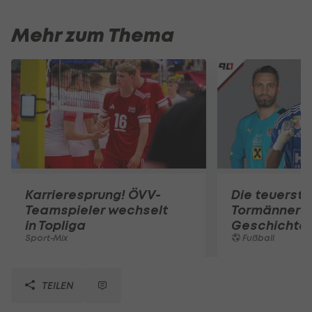
Mehr zum Thema
Karrieresprung! ÖVV-
Die teuerst
Teamspieler wechselt
Tormänner d
in Topliga
Geschichte
Sport-Mix
Fußball
TEILEN