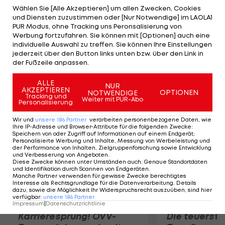
17. Rang. Endstation ist hingegen für Renate
Wählen Sie [Alle Akzeptieren] um allen Zwecken, Cookies
und Diensten zuzustimmen oder [Nur Notwendige] im LAOLA1
Voglsang und Fabriano. Das Duo erreicht
PUR Modus, ohne Tracking uns Peronsalisierung von
ansprechende 69,635 und Platz 34 von 50 Reitern.
Werbung fortzufahren. Sie können mit [Optionen] auch eine
individuelle Auswahl zu treffen. Sie können Ihre Einstellungen
In der Einzelwertung führt die Britin Charlotte
jederzeit über den Button links unten bzw. über den Link in
Dujardin Valegro (83,663). Im Team hat
der Fußzeile anpassen.
Großbritannien die Nase vorne.
ALLE
NUR
AKZEPTIEREN
OPTIONEN
NOTWENDIGE
Mehr zum Thema
Tracking und
Weiter mit PUR-Abo
Personalisierung
Wir und
unsere
186
Partner
verarbeiten personenbezogene Daten, wie
Ihre IP-Adresse und Browser-Attribute für die folgenden Zwecke
:
Speichern von oder Zugriff auf Informationen auf einem Endgerät;
Personalisierte Werbung und Inhalte, Messung von Werbeleistung und
der Performance von Inhalten, Zielgruppenforschung sowie Entwicklung
und Verbesserung von Angeboten
.
Diese Zwecke können unter Umständen auch
:
Genaue Standortdaten
und Identifikation durch Scannen von Endgeräten
.
Manche Partner verwenden für gewisse Zwecke berechtigtes
Interesse als Rechtsgrundlage für die Datenverarbeitung. Details
dazu, sowie die Möglichkeit Ihr Widerspruchsrecht auszuüben, sind hier
verfügbar
:
unsere
186
Partner
Impressum
|
Datenschutzrichtlinie
Karrieresprung! ÖVV-
Die teuerst