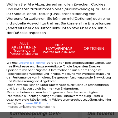
bewertet und werden 17. Beste ist die Britin
Wählen Sie [Alle Akzeptieren] um allen Zwecken, Cookies
und Diensten zuzustimmen oder [Nur Notwendige] im LAOLA1
Charlotte Dujardin mit Valegro. "Ich freue mich
PUR Modus, ohne Tracking uns Peronsalisierung von
sehr, dass wir vor dieser Kulisse ein drittes Mal in
Werbung fortzufahren. Sie können mit [Optionen] auch eine
individuelle Auswahl zu treffen. Sie können Ihre Einstellungen
das Viereck dürfen", sagt Max-Theurer. Team-Gold
jederzeit über den Button links unten bzw. über den Link in
gewinnt Großbritannien vor Deutschland und den
der Fußzeile anpassen.
Niederlanden.
ALLE
NUR
AKZEPTIEREN
OPTIONEN
NOTWENDIGE
Mehr zum Thema
Tracking und
Weiter mit PUR-Abo
Personalisierung
Wir und
unsere
186
Partner
verarbeiten personenbezogene Daten, wie
Ihre IP-Adresse und Browser-Attribute für die folgenden Zwecke
:
Speichern von oder Zugriff auf Informationen auf einem Endgerät;
Personalisierte Werbung und Inhalte, Messung von Werbeleistung und
der Performance von Inhalten, Zielgruppenforschung sowie Entwicklung
und Verbesserung von Angeboten
.
Diese Zwecke können unter Umständen auch
:
Genaue Standortdaten
und Identifikation durch Scannen von Endgeräten
.
Manche Partner verwenden für gewisse Zwecke berechtigtes
Interesse als Rechtsgrundlage für die Datenverarbeitung. Details
dazu, sowie die Möglichkeit Ihr Widerspruchsrecht auszuüben, sind hier
verfügbar
:
unsere
186
Partner
Impressum
|
Datenschutzrichtlinie
Karrieresprung! ÖVV-
Die teuerst