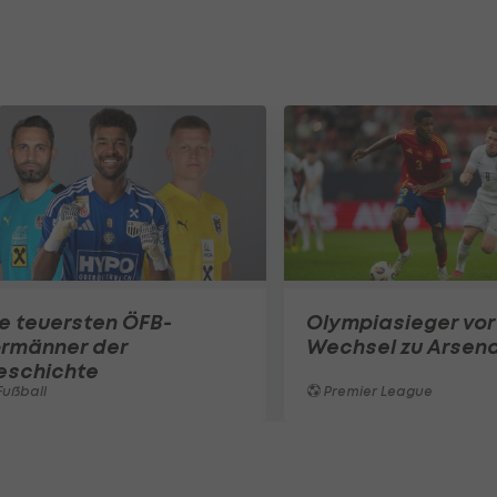
e teuersten ÖFB-
Olympiasieger vor
ormänner der
Wechsel zu Arsena
eschichte
ußball
Premier League