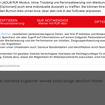
ar überrascht von der Atmosphäre. Es war sehr vernünfti
 LAOLA1 PUR Modus, ohne Tracking uns Peronsalisierung von Werbung
ommt er Bammel. Und das wäre das Schlimmste, das
[Optionen] auch eine individuelle Auswahl zu treffen. Sie können Ihre
den Button links unten bzw. über den Link in der Fußzeile anpassen.
Wittig.
ZEPTIEREN
NUR NOTWENDIGE
OPTI
Personalisierung
Weiter mit PUR-Abo
6
Partner
verarbeiten personenbezogene Daten, wie Ihre IP-Adresse und Browser-
Theurer mit Augustin nun auf einem Nebenplatz auf d
e
:
Speichern von oder Zugriff auf Informationen auf einem Endgerät; Personalisi
von Werbeleistung und der Performance von Inhalten, Zielgruppenforschung sow
teht aber auch Videostudium mit Wittig auf dem
g von Angeboten
.
nnen unter Umständen auch
:
Genaue Standortdaten und Identifikation durch Sca
erwenden für gewisse Zwecke berechtigtes Interesse als Rechtsgrundlage für d
. Details dazu, sowie die Möglichkeit Ihr Widerspruchsrecht auszuüben, sind hie
und auf heute vorbereitet hat", meinte die Tochter von
r
äsidentin Elisabeth Max-Theurer, die mit Ehemann Ha
chutzrichtlinie
as nächste Ergebnis" seines Schützlings deutlich höher