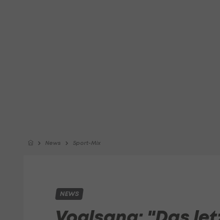
News
Sport-Mix
NEWS
Voglsang: "Das let