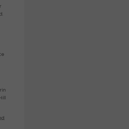
r
d.
te
rin
ill
nd