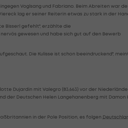
hingegen Voglsang und Fabriano. Beim Abreiten war de
Viereck lag er seiner Reiterin etwas zu stark in der Han
 Bisserl gefehlt", erzählte die
ht nervös gewesen und habe sich gut auf den Bewerb
ufgeschaut. Die Kulisse ist schon beeindruckend", mein
rlotte Dujardin mit Valegro (83,663) vor der Niederlände
7) und der Deutschen Helen Langehanenberg mit Damon H
ßbritannien in der Pole Position, es folgen
Deutschla