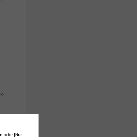
6-
x-
n oder [Nur