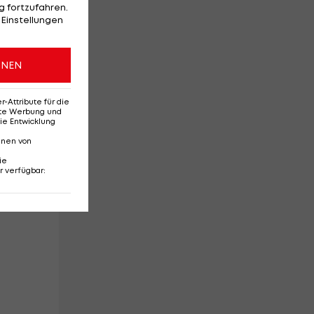
g,
 fortzufahren.
 Einstellungen
ONEN
Attribute für die
en
erte Werbung und
ie Entwicklung
nnen von
ie
r verfügbar
:
ns