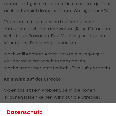
ersten Lauf gesetzt, im Halbfinale muss es ja dann
auch auf Anhieb klappen", sagte Oblinger zur APA.
Vor allem mit dem ersten Lauf war er sehr
zufrieden, doch auch im zweiten (Rang 14) fanden
sich starke Passagen. Eine Mischung aus beiden
könnte den Finaleinzug bedeuten.
Nach vollbrachter Arbeit setzte ein Regenguss
ein, der Wind hatte schon den ganzen
Nachmittag über empfindlich kühle Luft gebracht.
Kein Wind auf der Strecke
"Aber das ist kein Problem, denn die hohen
Tribünen lassen keinen Wind auf die Strecke",
erklärte Oblinger.
Datenschutz
Die schnellere der beiden Zeiten zählte, 15 der 22