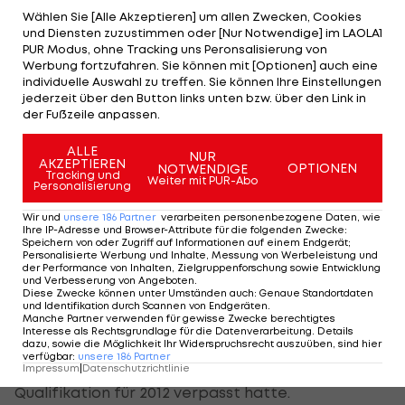
Wählen Sie [Alle Akzeptieren] um allen Zwecken, Cookies
Athleten zogen ins Halbfinale ein, stärkster war
und Diensten zuzustimmen oder [Nur Notwendige] im LAOLA1
der Deutsche Hannes Aigner mit 83,49 Sekunden.
PUR Modus, ohne Tracking uns Peronsalisierung von
Werbung fortzufahren. Sie können mit [Optionen] auch eine
Oblinger hatte 5,32 Sekunden Rückstand.
individuelle Auswahl zu treffen. Sie können Ihre Einstellungen
jederzeit über den Button links unten bzw. über den Link in
Ehefrau Oblinger-Peters hatte mit einem Gäste-
der Fußzeile anpassen.
Pass Zugang zu einem limitierten Bereich der
ALLE
NUR
Olympia-Anlage bekommen, durfte wenigstens
AKZEPTIEREN
OPTIONEN
NOTWENDIGE
Tracking und
vor dem Start dabei sein.
Weiter mit PUR-Abo
Personalisierung
Wir und
unsere
186
Partner
verarbeiten personenbezogene Daten, wie
Die Rennen selbst sah sie auf einem Monitor. "Da
Ihre IP-Adresse und Browser-Attribute für die folgenden Zwecke
:
Speichern von oder Zugriff auf Informationen auf einem Endgerät;
haben alle in dem Raum mit mir mitgefiebert. Ich
Personalisierte Werbung und Inhalte, Messung von Werbeleistung und
bin sehr stolz und zufrieden, aber es gibt noch
der Performance von Inhalten, Zielgruppenforschung sowie Entwicklung
und Verbesserung von Angeboten
.
Sachen zu verbessern. Es ist unangenehm
Diese Zwecke können unter Umständen auch
:
Genaue Standortdaten
und Identifikation durch Scannen von Endgeräten
.
gesteckt für einen Qualifikation-Kurs. Es wäre
Manche Partner verwenden für gewisse Zwecke berechtigtes
Interesse als Rechtsgrundlage für die Datenverarbeitung. Details
eigentlich eine schöne Strecke", sagte die Bronze-
dazu, sowie die Möglichkeit Ihr Widerspruchsrecht auszuüben, sind hier
verfügbar
:
unsere
186
Partner
Medaillengewinnerin von Peking 2008, die die
Impressum
|
Datenschutzrichtlinie
Qualifikation für 2012 verpasst hatte.