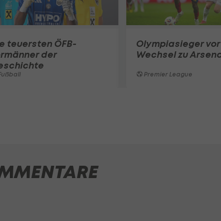
e teuersten ÖFB-
Olympiasieger vor
ormänner der
Wechsel zu Arsena
eschichte
ußball
Premier League
MMENTARE