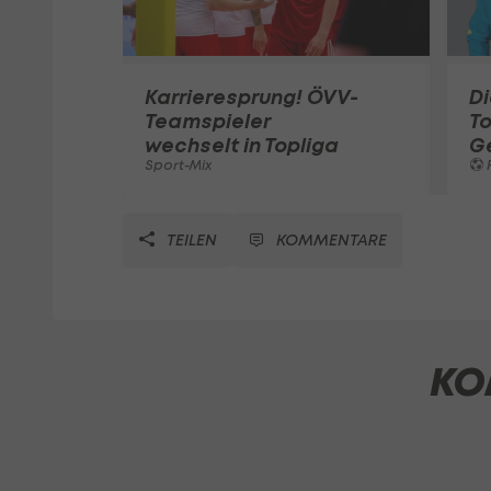
Karrieresprung! ÖVV-
Di
Teamspieler
T
wechselt in Topliga
G
Sport-Mix
F
TEILEN
KOMMENTARE
KO