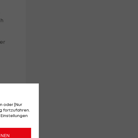
h
ch
er
n oder [Nur
 fortzufahren.
 Einstellungen
bis
as
ONEN