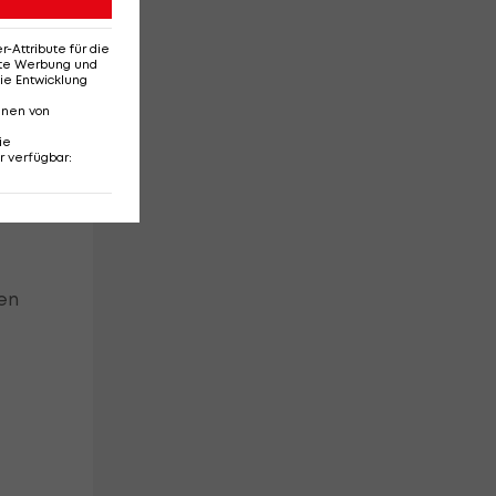
Attribute für die
erte Werbung und
ie Entwicklung
nnen von
ie
r verfügbar
:
cht
en