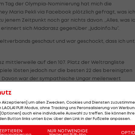
Am Tag der Olympia-Nominierung hat mich die
ey Maria Pekli via Facebook plötzlich gefragt, was ic
zu jenem Zeitpunkt noch gar nichts davon. „Alles, was i
, erinnert sich Madarasz gegenüber „judoinfo.hu“.
eltverbands geschaut und war geschockt, dass ich unt
mittlerweile auf den 107. Platz der Weltrangliste
Spiele lösten jedoch nur die besten 22 des bereinigten
gs. Davon war der sympathische Ungar meilenwert
hutz
die kontinentalen Quotenplätze, die zusätzlich
le Akzeptieren] um allen Zwecken, Cookies und Diensten zuzustimme
erden vom europäischen Verband (EJU) zwei Plätze
 LAOLA1 PUR Modus, ohne Tracking uns Peronsalisierung von Werbung
[Optionen] auch eine individuelle Auswahl zu treffen. Sie können Ihre
ommen kann. Und genau dieses Vergabe-Schema ergab 
den Button links unten bzw. über den Link in der Fußzeile anpassen.
ortlichen bis zur 107. Stelle zurückgehen mussten, um d
ZEPTIEREN
NUR NOTWENDIGE
OPTI
Personalisierung
Weiter mit PUR-Abo