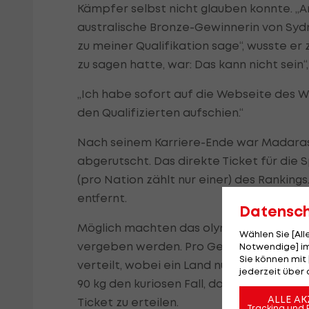
Kämpfer selbst nicht glauben konnte. „
australische Bronze-Gewinnerin von Sydn
zu meiner Qualifikation sage“, wusste er 
zu sagen hatte, war: Das kann nicht sein“
„Ich habe sofort auf die Webseite des W
den Qualifizierten aufschien.“
Nach seinem Karriere-Ende war Madarasz 
abgerutscht. Das direkte Ticket für die 
(pro Nation zählt nur einer) des Rankin
entfernt.
Datensc
Möglich machten das olympische Wunder 
Wählen Sie [Al
vergeben werden. Pro Gewichtsklasse w
Notwendige] im
Sie können mit 
verteilt, wobei ein Land nur einen bek
jederzeit über 
90 kg den kuriosen Fall, dass die Verantw
ALLE AK
Ticket zu erteilen.
Tracking und 