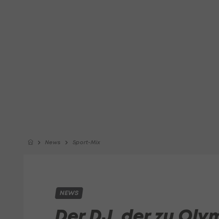
News
Sport-Mix
NEWS
Der DJ, der zu Oly