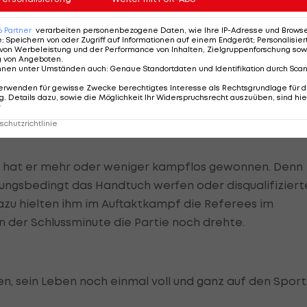
napp verpassten, sorgte diese Konstellation für
6
Partner
verarbeiten personenbezogene Daten, wie Ihre IP-Adresse und Browser-
e
:
Speichern von oder Zugriff auf Informationen auf einem Endgerät; Personalisi
von Werbeleistung und der Performance von Inhalten, Zielgruppenforschung sow
g von Angeboten
.
nnen unter Umständen auch
:
Genaue Standortdaten und Identifikation durch Sca
erwenden für gewisse Zwecke berechtigtes Interesse als Rechtsgrundlage für d
. Details dazu, sowie die Möglichkeit Ihr Widerspruchsrecht auszuüben, sind hie
abei kennt er sich mit Fortune durchaus aus. Seinen
r
m Gewinn des Weltcups in Warschau 2009. Dieser war ni
chutzrichtlinie
e hat er mehr oder weniger kampflos gewonnen. Denn
ngsbedingt das Handtuch werfen oder disqualifiziert
Dazu hielten ihm im Auftaktkampf die Referees im
n der Schlussminute die Partie noch drehte.
, sein Leben noch einmal voll und ganz auf den Sport