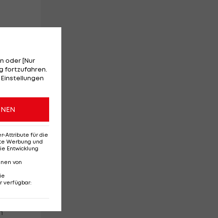
n oder [Nur
 fortzufahren.
 Einstellungen
t
ONEN
t
ht
Attribute für die
erte Werbung und
ie Entwicklung
nnen von
gen
ie
r verfügbar
:
n