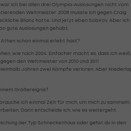
, war ich bei allen drei Olympia-Auslosungen nicht vom
amtierenden Weltmeister. 2008 musste ich gegen Craig
ckliche Bilanz hatte. Und jetzt eben Sobirov. Aber ich
hon gute Auslosungen gehabt.
in Athen schon einmal erlebt hast?
hen, wie nach 2004. Einfacher macht es, dass ich weiß,
n gegen den Weltmeister von 2010 und 2011
eieinhalb Jahren zwei Kämpfe verloren. Aber Niederla
einem Großereignis?
 brauche ich einmal Zeit für mich, um mich zu sammeln,
rbeiten. Dann entscheide ich, wie es weitergeht.
äuschung der Typ Schneckenhaus oder gehst du in den