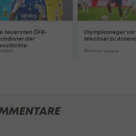
e teuersten ÖFB-
Olympiasieger vor
ormänner der
Wechsel zu Arsena
eschichte
ußball
Premier League
MMENTARE