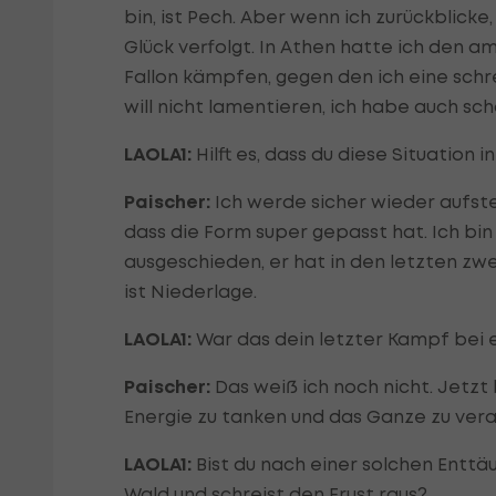
bin, ist Pech. Aber wenn ich zurückblicke
Glück verfolgt. In Athen hatte ich den 
Fallon kämpfen, gegen den ich eine schre
will nicht lamentieren, ich habe auch sc
LAOLA1:
Hilft es, dass du diese Situation 
Paischer:
Ich werde sicher wieder aufste
dass die Form super gepasst hat. Ich bi
ausgeschieden, er hat in den letzten zw
ist Niederlage.
LAOLA1:
War das dein letzter Kampf bei 
Paischer:
Das weiß ich noch nicht. Jetzt
Energie zu tanken und das Ganze zu vera
LAOLA1:
Bist du nach einer solchen Entt
Wald und schreist den Frust raus?