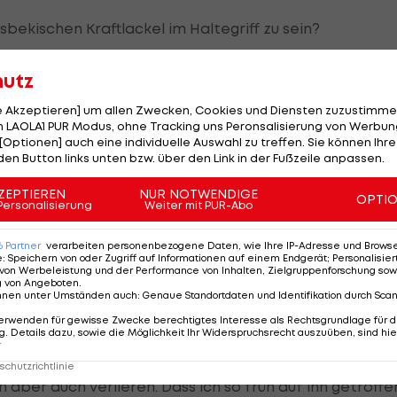
sbekischen Kraftlackel im Haltegriff zu sein?
egangen, da bin ich noch raus gekommen. Aber beim
hutz
muss man sich wie bei einer Doppel-Mühle vorstellen:
le Akzeptieren] um allen Zwecken, Cookies und Diensten zuzustimme
. Bewege ich mich nicht, hat er mich im Festhalter.
 LAOLA1 PUR Modus, ohne Tracking uns Peronsalisierung von Werbung
[Optionen] auch eine individuelle Auswahl zu treffen. Sie können Ihre
t?
den Button links unten bzw. über den Link in der Fußzeile anpassen.
raus schiebe. Wir waren nur zu weit in der Matte, da is
ZEPTIEREN
NUR NOTWENDIGE
OPTI
Personalisierung
Weiter mit PUR-Abo
s Niveau. Aber selbst wenn ich raus gekommen wäre, hol
pfer bei nur mehr 20 Sekunden Waza-ari und Yuko nic
6
Partner
verarbeiten personenbezogene Daten, wie Ihre IP-Adresse und Browser-
e
:
Speichern von oder Zugriff auf Informationen auf einem Endgerät; Personalisi
h.
von Werbeleistung und der Performance von Inhalten, Zielgruppenforschung sow
g von Angeboten
.
nnen unter Umständen auch
:
Genaue Standortdaten und Identifikation durch Sca
gen, als du erfahren hast, dass du schon in Runde 2 ge
erwenden für gewisse Zwecke berechtigtes Interesse als Rechtsgrundlage für d
. Details dazu, sowie die Möglichkeit Ihr Widerspruchsrecht auszuüben, sind hie
r
 schlagen kann. Er war einer von fünf Kämpfern, wo ich
chutzrichtlinie
 aber auch verlieren. Dass ich so früh auf ihn getroffe