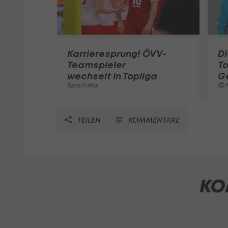
Karrieresprung! ÖVV-
Di
Teamspieler
T
wechselt in Topliga
G
Sport-Mix
F
TEILEN
KOMMENTARE
KO