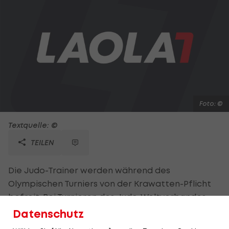
Foto: ©
Textquelle: ©
TEILEN
Die Judo-Trainer werden während des
Olympischen Turniers von der Krawatten-Pflicht
befreit. Bei Turnieren des Judo-Weltverbandes
(IJF) müssen Coaches bei der Final-Veranstaltung
Datenschutz
einfärbige Anzüge samt Krawatte tragen. Diese