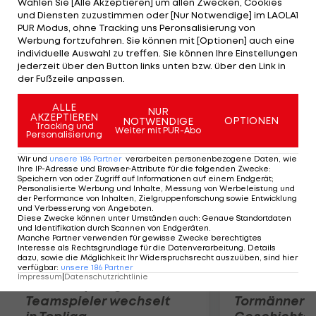
Wählen Sie [Alle Akzeptieren] um allen Zwecken, Cookies
Vorschrift fällt in London weg. "Weil wir wie andere
und Diensten zuzustimmen oder [Nur Notwendige] im LAOLA1
Nationen überhaupt keine bekommen haben",
PUR Modus, ohne Tracking uns Peronsalisierung von
Werbung fortzufahren. Sie können mit [Optionen] auch eine
erläutert Klaus-Peter Stollberg, dessen Athletin
individuelle Auswahl zu treffen. Sie können Ihre Einstellungen
Hilde Drexler am Dienstag in der Gewichtsklasse
jederzeit über den Button links unten bzw. über den Link in
der Fußzeile anpassen.
bis 63 kg auf die Matte steigt.
ALLE
NUR
AKZEPTIEREN
Mehr zum Thema
OPTIONEN
NOTWENDIGE
Tracking und
Weiter mit PUR-Abo
Personalisierung
Wir und
unsere
186
Partner
verarbeiten personenbezogene Daten, wie
Ihre IP-Adresse und Browser-Attribute für die folgenden Zwecke
:
Speichern von oder Zugriff auf Informationen auf einem Endgerät;
Personalisierte Werbung und Inhalte, Messung von Werbeleistung und
der Performance von Inhalten, Zielgruppenforschung sowie Entwicklung
und Verbesserung von Angeboten
.
Diese Zwecke können unter Umständen auch
:
Genaue Standortdaten
und Identifikation durch Scannen von Endgeräten
.
Manche Partner verwenden für gewisse Zwecke berechtigtes
Interesse als Rechtsgrundlage für die Datenverarbeitung. Details
dazu, sowie die Möglichkeit Ihr Widerspruchsrecht auszuüben, sind hier
verfügbar
:
unsere
186
Partner
Impressum
|
Datenschutzrichtlinie
Karrieresprung! ÖVV-
Die teuerst
Teamspieler wechselt
Tormänner d