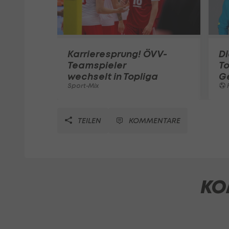
Karrieresprung! ÖVV-
Di
Teamspieler
T
wechselt in Topliga
G
Sport-Mix
F
TEILEN
KOMMENTARE
KO