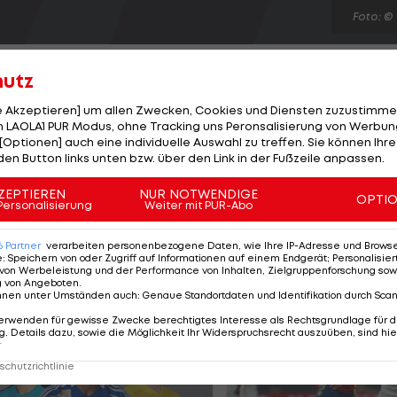
Foto: ©
hutz
le Akzeptieren] um allen Zwecken, Cookies und Diensten zuzustimme
 LAOLA1 PUR Modus, ohne Tracking uns Peronsalisierung von Werbung
[Optionen] auch eine individuelle Auswahl zu treffen. Sie können Ihre
er bis 90 kg: Der Südkoreaner Song Dae-Nam holt sich
den Button links unten bzw. über den Link in der Fußzeile anpassen.
 (CUB) Gold. Die beiden Top-Favoriten Ilias Iliadis (GRE
h mit Bronze begnügen. Anders bei den Damen bis 70 k
ZEPTIEREN
NUR NOTWENDIGE
OPTI
Personalisierung
Weiter mit PUR-Abo
cosse (FRA) souverän Gold sichert. Kerstin Thiele (GER)
e Yuri Alvear (COL) jeweils Bronze.
6
Partner
verarbeiten personenbezogene Daten, wie Ihre IP-Adresse und Browser-
e
:
Speichern von oder Zugriff auf Informationen auf einem Endgerät; Personalisi
von Werbeleistung und der Performance von Inhalten, Zielgruppenforschung sow
g von Angeboten
.
nnen unter Umständen auch
:
Genaue Standortdaten und Identifikation durch Sca
erwenden für gewisse Zwecke berechtigtes Interesse als Rechtsgrundlage für d
. Details dazu, sowie die Möglichkeit Ihr Widerspruchsrecht auszuüben, sind hie
r
chutzrichtlinie