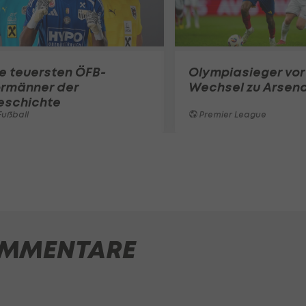
e teuersten ÖFB-
Olympiasieger vor
ormänner der
Wechsel zu Arsena
eschichte
ußball
Premier League
MMENTARE