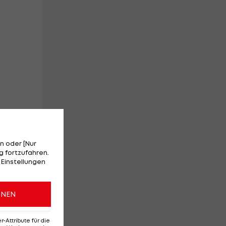
,
n oder [Nur
 fortzufahren.
 Einstellungen
ONEN
Attribute für die