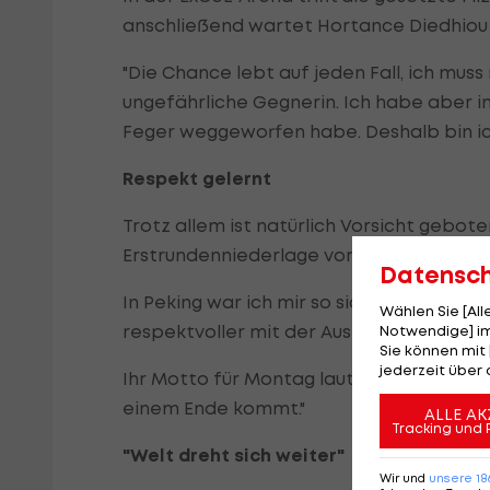
anschließend wartet Hortance Diedhiou 
"Die Chance lebt auf jeden Fall, ich muss
ungefährliche Gegnerin. Ich habe aber i
Feger weggeworfen habe. Deshalb bin ich
Respekt gelernt
Trotz allem ist natürlich Vorsicht gebote
Erstrundenniederlage vor vier Jahren in
Datensc
In Peking war ich mir so sicher, dass ic
Wählen Sie [Al
respektvoller mit der Auslosung umzugeh
Notwendige] im
Sie können mit 
jederzeit über 
Ihr Motto für Montag lautet: Der Weg ist 
einem Ende kommt."
ALLE AK
Tracking und 
"Welt dreht sich weiter"
Wir und
unsere
18