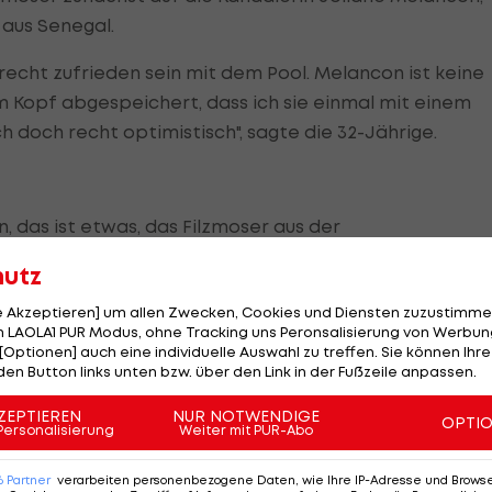
aus Senegal.
 recht zufrieden sein mit dem Pool. Melancon ist keine
m Kopf abgespeichert, dass ich sie einmal mit einem
 doch recht optimistisch", sagte die 32-Jährige.
n, das ist etwas, das Filzmoser aus der
 Peking mitgenommen hat. "
hutz
h die Gegnerin schlagen kann. Ich habe mir vorgenommen
le Akzeptieren] um allen Zwecken, Cookies und Diensten zuzustimme
en."
 LAOLA1 PUR Modus, ohne Tracking uns Peronsalisierung von Werbung
[Optionen] auch eine individuelle Auswahl zu treffen. Sie können Ihre
den Button links unten bzw. über den Link in der Fußzeile anpassen.
das Ziel. "Es war eine lange Reise, die am Montag zu
ZEPTIEREN
NUR NOTWENDIGE
OPTI
Personalisierung
Weiter mit PUR-Abo
6
Partner
verarbeiten personenbezogene Daten, wie Ihre IP-Adresse und Browser-