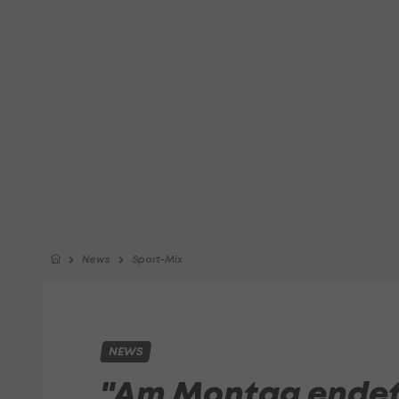
News
Sport-Mix
NEWS
"Am Montag endet