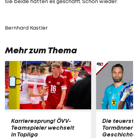
Sie beide hatten es geschafft. Schon wieder.
Bernhard Kastler
Mehr zum Thema
Karrieresprung! ÖVV-
Die teuerst
Teamspieler wechselt
Tormänner d
in Topliga
Geschichte