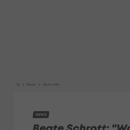
News
Sport-Mix
NEWS
Beate Schrott: "W