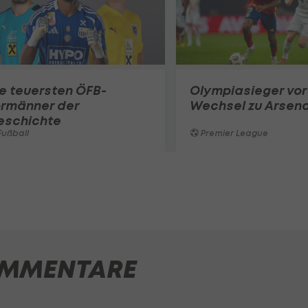
e teuersten ÖFB-
Olympiasieger vor
ormänner der
Wechsel zu Arsena
eschichte
ußball
Premier League
MMENTARE