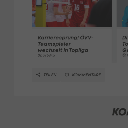
Karrieresprung! ÖVV-
Di
Teamspieler
T
wechselt in Topliga
G
Sport-Mix
F
TEILEN
KOMMENTARE
KO