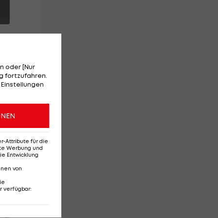
n oder [Nur
 fortzufahren.
 Einstellungen
ONEN
ten
Attribute für die
erte Werbung und
ie Entwicklung
nnen von
ie
r verfügbar
:
Red-Bull-Rückkehr?
Ten