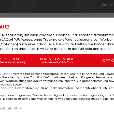
Foto: ©
hutz
le Akzeptieren] um allen Zwecken, Cookies und Diensten zuzustimme
 LAOLA1 PUR Modus, ohne Tracking uns Peronsalisierung von Werbung
 Platz über 100 m Hürden, dass auch der Faktor Glück
[Optionen] auch eine individuelle Auswahl zu treffen. Sie können Ihre
"Ich war sicher im Halbfinale von der Laufeinteilung
den Button links unten bzw. über den Link in der Fußzeile anpassen.
dass ich nicht die achtschnellste Zeit hatte, sondern
ZEPTIEREN
NUR NOTWENDIGE
OPTI
 meint die 24-Jährige, die sich als Zweite des langsams
Personalisierung
Weiter mit PUR-Abo
Im Finale kam die Niederösterreicherin dann auf 13,07
6
Partner
verarbeiten personenbezogene Daten, wie Ihre IP-Adresse und Browser-
e
:
Speichern von oder Zugriff auf Informationen auf einem Endgerät; Personalisi
von Werbeleistung und der Performance von Inhalten, Zielgruppenforschung sow
g von Angeboten
.
nnen unter Umständen auch
:
Genaue Standortdaten und Identifikation durch Sca
erwenden für gewisse Zwecke berechtigtes Interesse als Rechtsgrundlage für d
. Details dazu, sowie die Möglichkeit Ihr Widerspruchsrecht auszuüben, sind hie
r
chutzrichtlinie