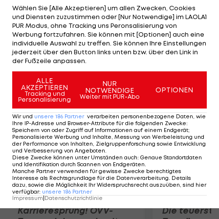
Versuch der Deutschen kam es zu einem
Wählen Sie [Alle Akzeptieren] um allen Zwecken, Cookies
und Diensten zuzustimmen oder [Nur Notwendige] im LAOLA1
Messfehler. Heidlers Wurf wurde aber im Anschluss
PUR Modus, ohne Tracking uns Peronsalisierung von
an den Protest nachgemessen und 77,13 m
Werbung fortzufahren. Sie können mit [Optionen] auch eine
individuelle Auswahl zu treffen. Sie können Ihre Einstellungen
reichten zu Platz drei. Durch die Anerkennung
jederzeit über den Button links unten bzw. über den Link in
muss sich die Chinesin Zhang Wenxiu (76,34 m) mit
der Fußzeile anpassen.
dem undankbaren vierten Platz zufrieden geben.
ALLE
NUR
AKZEPTIEREN
OPTIONEN
NOTWENDIGE
Mehr zum Thema
Tracking und
Weiter mit PUR-Abo
Personalisierung
Wir und
unsere
186
Partner
verarbeiten personenbezogene Daten, wie
Ihre IP-Adresse und Browser-Attribute für die folgenden Zwecke
:
Speichern von oder Zugriff auf Informationen auf einem Endgerät;
Personalisierte Werbung und Inhalte, Messung von Werbeleistung und
der Performance von Inhalten, Zielgruppenforschung sowie Entwicklung
und Verbesserung von Angeboten
.
Diese Zwecke können unter Umständen auch
:
Genaue Standortdaten
und Identifikation durch Scannen von Endgeräten
.
Manche Partner verwenden für gewisse Zwecke berechtigtes
Interesse als Rechtsgrundlage für die Datenverarbeitung. Details
dazu, sowie die Möglichkeit Ihr Widerspruchsrecht auszuüben, sind hier
verfügbar
:
unsere
186
Partner
Impressum
|
Datenschutzrichtlinie
Karrieresprung! ÖVV-
Die teuerst