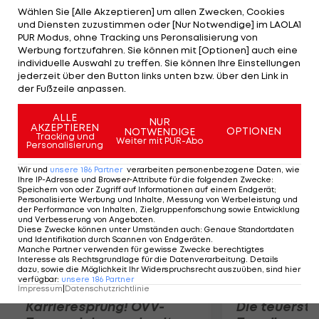
Rechnung. "Ich muss mir selbst eingestehen, dass
Wählen Sie [Alle Akzeptieren] um allen Zwecken, Cookies
und Diensten zuzustimmen oder [Nur Notwendige] im LAOLA1
es nichts wird", so Radcliffe. Schon 2004 in Athen
PUR Modus, ohne Tracking uns Peronsalisierung von
musste die Marathon-Läuferin angeschlagen
Werbung fortzufahren. Sie können mit [Optionen] auch eine
individuelle Auswahl zu treffen. Sie können Ihre Einstellungen
aufgeben. 2008 in Peking kam die Wien-Starterin
jederzeit über den Button links unten bzw. über den Link in
2012 nach einer Verletzung im Vorfeld nicht über
der Fußzeile anpassen.
Rang 23 hinaus.
ALLE
NUR
AKZEPTIEREN
OPTIONEN
NOTWENDIGE
Mehr zum Thema
Tracking und
Weiter mit PUR-Abo
Personalisierung
Wir und
unsere
186
Partner
verarbeiten personenbezogene Daten, wie
Ihre IP-Adresse und Browser-Attribute für die folgenden Zwecke
:
Speichern von oder Zugriff auf Informationen auf einem Endgerät;
Personalisierte Werbung und Inhalte, Messung von Werbeleistung und
der Performance von Inhalten, Zielgruppenforschung sowie Entwicklung
und Verbesserung von Angeboten
.
Diese Zwecke können unter Umständen auch
:
Genaue Standortdaten
und Identifikation durch Scannen von Endgeräten
.
Manche Partner verwenden für gewisse Zwecke berechtigtes
Interesse als Rechtsgrundlage für die Datenverarbeitung. Details
dazu, sowie die Möglichkeit Ihr Widerspruchsrecht auszuüben, sind hier
verfügbar
:
unsere
186
Partner
Impressum
|
Datenschutzrichtlinie
Karrieresprung! ÖVV-
Die teuerst