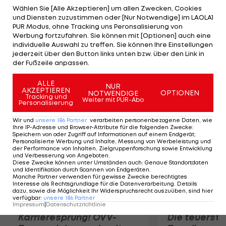
nicht an den Olympischen Spielen teilnehmen
Wählen Sie [Alle Akzeptieren] um allen Zwecken, Cookies
und Diensten zuzustimmen oder [Nur Notwendige] im LAOLA1
können", so Trainer Oscar Gidewall via "Radio
PUR Modus, ohne Tracking uns Peronsalisierung von
Sweden". Die ehemalige Top-Siebenkämpferin
Werbung fortzufahren. Sie können mit [Optionen] auch eine
individuelle Auswahl zu treffen. Sie können Ihre Einstellungen
(Olympiasieg 2004, WM-Titel 2003, 2005 und 2007)
jederzeit über den Button links unten bzw. über den Link in
hat in letzter Zeit viel mit Verletzungen zu
der Fußzeile anpassen.
kämpfen, ein Karriereende steht im Raum.
ALLE
NUR
AKZEPTIEREN
OPTIONEN
NOTWENDIGE
Mehr zum Thema
Tracking und
Weiter mit PUR-Abo
Personalisierung
Wir und
unsere
186
Partner
verarbeiten personenbezogene Daten, wie
Ihre IP-Adresse und Browser-Attribute für die folgenden Zwecke
:
Speichern von oder Zugriff auf Informationen auf einem Endgerät;
Personalisierte Werbung und Inhalte, Messung von Werbeleistung und
der Performance von Inhalten, Zielgruppenforschung sowie Entwicklung
und Verbesserung von Angeboten
.
Diese Zwecke können unter Umständen auch
:
Genaue Standortdaten
und Identifikation durch Scannen von Endgeräten
.
Manche Partner verwenden für gewisse Zwecke berechtigtes
Interesse als Rechtsgrundlage für die Datenverarbeitung. Details
dazu, sowie die Möglichkeit Ihr Widerspruchsrecht auszuüben, sind hier
verfügbar
:
unsere
186
Partner
Impressum
|
Datenschutzrichtlinie
Karrieresprung! ÖVV-
Die teuerst