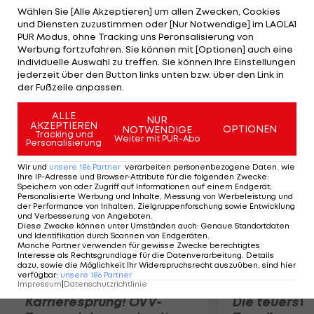
musste, hält er für keineswegs unschlagbar. "Ich
Wählen Sie [Alle Akzeptieren] um allen Zwecken, Cookies
und Diensten zuzustimmen oder [Nur Notwendige] im LAOLA1
denke, es wäre fair zu sagen, dass nun jeder auf
PUR Modus, ohne Tracking uns Peronsalisierung von
demselben Spielfeld steht", erklärt der US-
Werbung fortzufahren. Sie können mit [Optionen] auch eine
individuelle Auswahl zu treffen. Sie können Ihre Einstellungen
Amerikaner. "Yohan hat sich ein wenig abgesetzt,
jederzeit über den Button links unten bzw. über den Link in
aber davon abgesehen ist alles ziemlich
der Fußzeile anpassen.
ausgeglichen."
ALLE
NUR
AKZEPTIEREN
OPTIONEN
NOTWENDIGE
Mehr zum Thema
Tracking und
Weiter mit PUR-Abo
Personalisierung
Wir und
unsere
186
Partner
verarbeiten personenbezogene Daten, wie
Ihre IP-Adresse und Browser-Attribute für die folgenden Zwecke
:
Speichern von oder Zugriff auf Informationen auf einem Endgerät;
Personalisierte Werbung und Inhalte, Messung von Werbeleistung und
der Performance von Inhalten, Zielgruppenforschung sowie Entwicklung
und Verbesserung von Angeboten
.
Diese Zwecke können unter Umständen auch
:
Genaue Standortdaten
und Identifikation durch Scannen von Endgeräten
.
Manche Partner verwenden für gewisse Zwecke berechtigtes
Interesse als Rechtsgrundlage für die Datenverarbeitung. Details
dazu, sowie die Möglichkeit Ihr Widerspruchsrecht auszuüben, sind hier
verfügbar
:
unsere
186
Partner
Impressum
|
Datenschutzrichtlinie
Karrieresprung! ÖVV-
Die teuerst