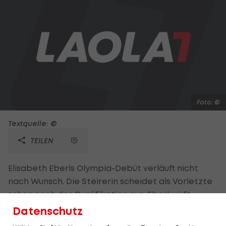
Foto: ©
Textquelle: ©
TEILEN
Elisabeth Eberls Olympia-Debüt verläuft nicht
nach Wunsch. Die Steirerin scheidet als Vorletzte
schon nach der Qualifikation aus. Eberl wirft
zweimal ungültig und kommt im letzten Versuch
Datenschutz
nur auf 49,66 Meter. Für einen Finaleinzug wären