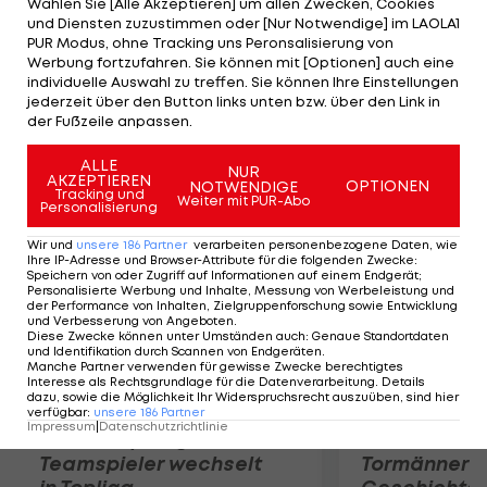
Wählen Sie [Alle Akzeptieren] um allen Zwecken, Cookies
mindestens 63 Meter nötig gewesen. Aus Eberls
und Diensten zuzustimmen oder [Nur Notwendige] im LAOLA1
Gruppe ziehen Barbora Spotakova (CZE),
PUR Modus, ohne Tracking uns Peronsalisierung von
Werbung fortzufahren. Sie können mit [Optionen] auch eine
Christina Obergföll, Linda Stahl (beide GER) und
individuelle Auswahl zu treffen. Sie können Ihre Einstellungen
Martina Ratej (SLO) in das Finale, das am
jederzeit über den Button links unten bzw. über den Link in
der Fußzeile anpassen.
Donnerstag angesetzt ist, ein.
ALLE
NUR
AKZEPTIEREN
Mehr zum Thema
OPTIONEN
NOTWENDIGE
Tracking und
Weiter mit PUR-Abo
Personalisierung
Wir und
unsere
186
Partner
verarbeiten personenbezogene Daten, wie
Ihre IP-Adresse und Browser-Attribute für die folgenden Zwecke
:
Speichern von oder Zugriff auf Informationen auf einem Endgerät;
Personalisierte Werbung und Inhalte, Messung von Werbeleistung und
der Performance von Inhalten, Zielgruppenforschung sowie Entwicklung
und Verbesserung von Angeboten
.
Diese Zwecke können unter Umständen auch
:
Genaue Standortdaten
und Identifikation durch Scannen von Endgeräten
.
Manche Partner verwenden für gewisse Zwecke berechtigtes
Interesse als Rechtsgrundlage für die Datenverarbeitung. Details
dazu, sowie die Möglichkeit Ihr Widerspruchsrecht auszuüben, sind hier
verfügbar
:
unsere
186
Partner
Impressum
|
Datenschutzrichtlinie
Karrieresprung! ÖVV-
Die teuerst
Teamspieler wechselt
Tormänner d