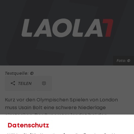
Foto: ©
Textquelle: ©
TEILEN
Kurz vor den Olympischen Spielen von London
muss Usain Bolt eine schwere Niederlage
einstecken. Der Superstar landet bei den
jamaikanischen Trials über die 100 Meter nur auf
Datenschutz
dem zweiten Platz. Den Sieg erringt Yohan Blake,