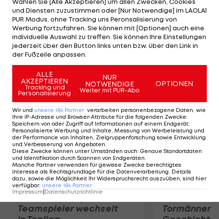
Wählen Sie [Alle Akzeptieren] um allen Zwecken, Cookies
der im Vorjahr bereits den Weltmeistertitel
und Diensten zuzustimmen oder [Nur Notwendige] im LAOLA1
gewinnen konnte. Der 22-Jährige überquert die
PUR Modus, ohne Tracking uns Peronsalisierung von
Werbung fortzufahren. Sie können mit [Optionen] auch eine
Ziellinie in einer Zeit von 9,75 Sekunden. Bolt läuft
individuelle Auswahl zu treffen. Sie können Ihre Einstellungen
9,86, Asafa Powell, der Dritter wird, ist noch einmal
jederzeit über den Button links unten bzw. über den Link in
der Fußzeile anpassen.
zwei Hundertstel-Sekunden langsamer.
ALLE
NUR
AKZEPTIEREN
Mehr zum Thema
OPTIONEN
NOTWENDIGE
Tracking und
Weiter mit PUR-Abo
Personalisierung
Wir und
unsere
186
Partner
verarbeiten personenbezogene Daten, wie
Ihre IP-Adresse und Browser-Attribute für die folgenden Zwecke
:
Speichern von oder Zugriff auf Informationen auf einem Endgerät;
Personalisierte Werbung und Inhalte, Messung von Werbeleistung und
der Performance von Inhalten, Zielgruppenforschung sowie Entwicklung
und Verbesserung von Angeboten
.
Diese Zwecke können unter Umständen auch
:
Genaue Standortdaten
und Identifikation durch Scannen von Endgeräten
.
Manche Partner verwenden für gewisse Zwecke berechtigtes
Interesse als Rechtsgrundlage für die Datenverarbeitung. Details
dazu, sowie die Möglichkeit Ihr Widerspruchsrecht auszuüben, sind hier
verfügbar
:
unsere
186
Partner
Impressum
|
Datenschutzrichtlinie
Karrieresprung! ÖVV-
Die teuerst
Teamspieler wechselt
Tormänner d