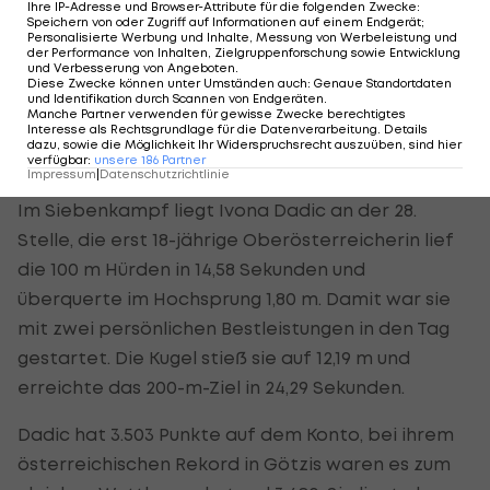
Ihre IP-Adresse und Browser-Attribute für die folgenden Zwecke
:
für das Weiterkommen in London aber auch über
Speichern von oder Zugriff auf Informationen auf einem Endgerät;
Personalisierte Werbung und Inhalte, Messung von Werbeleistung und
sich hinauswachsen müssen. "Bei Olympia werden
der Performance von Inhalten, Zielgruppenforschung sowie Entwicklung
und Verbesserung von Angeboten
.
schon im Vorlauf Zeiten gelaufen, die haben viele
Diese Zwecke können unter Umständen auch
:
Genaue Standortdaten
und Identifikation durch Scannen von Endgeräten
.
bei der EM nicht als Bestleistung", sagte er.
Manche Partner verwenden für gewisse Zwecke berechtigtes
Interesse als Rechtsgrundlage für die Datenverarbeitung. Details
dazu, sowie die Möglichkeit Ihr Widerspruchsrecht auszuüben, sind hier
Dadic mit Bestleistungen
verfügbar
:
unsere
186
Partner
Impressum
|
Datenschutzrichtlinie
Im Siebenkampf liegt Ivona Dadic an der 28.
Stelle, die erst 18-jährige Oberösterreicherin lief
die 100 m Hürden in 14,58 Sekunden und
überquerte im Hochsprung 1,80 m. Damit war sie
mit zwei persönlichen Bestleistungen in den Tag
gestartet. Die Kugel stieß sie auf 12,19 m und
erreichte das 200-m-Ziel in 24,29 Sekunden.
Dadic hat 3.503 Punkte auf dem Konto, bei ihrem
österreichischen Rekord in Götzis waren es zum