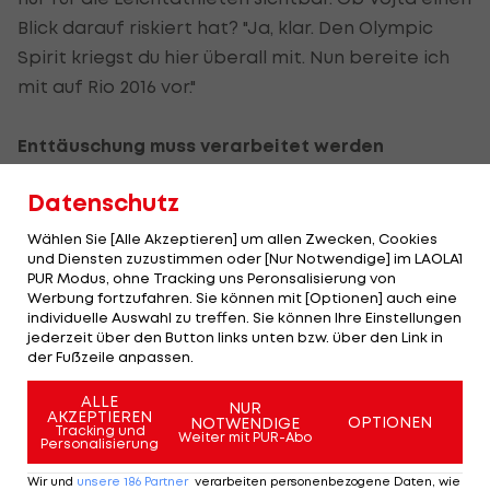
Blick darauf riskiert hat? "Ja, klar. Den Olympic
Spirit kriegst du hier überall mit. Nun bereite ich
mit auf Rio 2016 vor."
Enttäuschung muss verarbeitet werden
Vojta hatte seine ganz große Chance auf ein
Datenschutz
Topresultat heuer bei den
Wählen Sie [Alle Akzeptieren] um allen Zwecken, Cookies
Europameisterschaften in Helsinki mit einem Sturz
und Diensten zuzustimmen oder [Nur Notwendige] im LAOLA1
PUR Modus, ohne Tracking uns Peronsalisierung von
vergeben. "Den EM-Sturz wird er erst abgehakt
Werbung fortzufahren. Sie können mit [Optionen] auch eine
haben, wenn er bei Olympia im Semifinale steht",
individuelle Auswahl zu treffen. Sie können Ihre Einstellungen
jederzeit über den Button links unten bzw. über den Link in
hatte Trainer Wilhelm Lilge vor dem Vorlauf
der Fußzeile anpassen.
gesagt.
ALLE
NUR
Damit wird es jetzt noch ein bisschen dauern,
AKZEPTIEREN
OPTIONEN
NOTWENDIGE
Tracking und
Weiter mit PUR-Abo
zuerst gilt es die aktuelle Enttäuschung zu
Personalisierung
verarbeiten. Realistisch betrachtet hätte Vojta
Wir und
unsere
186
Partner
verarbeiten personenbezogene Daten, wie