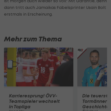
ist morgen auch wieder so voll." Mit Garantie, denn
dann tritt auch Jamaikas Fabelsprinter Usain Bolt
erstmals in Erscheinung.
Mehr zum Thema
Karrieresprung! ÖVV-
Die teuerst
Teamspieler wechselt
Tormänner d
in Topliga
Geschichte