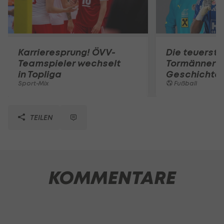
Karrieresprung! ÖVV-
Die teuerst
Teamspieler wechselt
Tormänner d
in Topliga
Geschichte
Sport-Mix
Fußball
TEILEN
KOMMENTARE