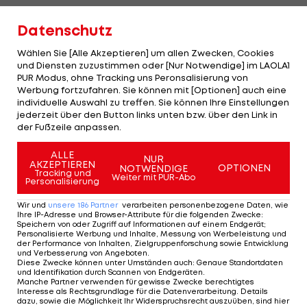
auf Erwachsenenebene wollte es noch nicht so
Datenschutz
recht klappen. Bolt kam auf Mills zu und fragte
diesen, ob er ihn trainieren würde. Mills sagte zu.
Wählen Sie [Alle Akzeptieren] um allen Zwecken, Cookies
Natürlich. „Zu diesem Zeitpunkt hatte er eine
und Diensten zuzustimmen oder [Nur Notwendige] im LAOLA1
PUR Modus, ohne Tracking uns Peronsalisierung von
Reihe von Rückschlägen erlitten. Er war verletzt.
Werbung fortzufahren. Sie können mit [Optionen] auch eine
Das hat sein Selbstvertrauen und seine
individuelle Auswahl zu treffen. Sie können Ihre Einstellungen
jederzeit über den Button links unten bzw. über den Link in
Fähigkeiten beeinträchtigt“, erinnert sich Mills an
der Fußzeile anpassen.
einen geknickten Bolt. Auch die Trainingsmoral des
ALLE
Youngsters ließ zu wünschen übrig: „Er hat keine
NUR
AKZEPTIEREN
OPTIONEN
NOTWENDIGE
Tracking und
Leidenschaft für harte Arbeit. Aber er tut genug,
Weiter mit PUR-Abo
Personalisierung
um es gut zu machen.“
Wir und
unsere
186
Partner
verarbeiten personenbezogene Daten, wie
Ihre IP-Adresse und Browser-Attribute für die folgenden Zwecke
:
Die Basisarbeit
Speichern von oder Zugriff auf Informationen auf einem Endgerät;
Personalisierte Werbung und Inhalte, Messung von Werbeleistung und
der Performance von Inhalten, Zielgruppenforschung sowie Entwicklung
Der Rohdiamant Bolt benötigte Feinschliff. „Der
und Verbesserung von Angeboten
.
Diese Zwecke können unter Umständen auch
:
Genaue Standortdaten
Schwerpunkt lag darauf, ihn technisch so korrekt
und Identifikation durch Scannen von Endgeräten
.
Manche Partner verwenden für gewisse Zwecke berechtigtes
wie möglich laufen zu lassen. Das hat über zwei
Interesse als Rechtsgrundlage für die Datenverarbeitung. Details
dazu, sowie die Möglichkeit Ihr Widerspruchsrecht auszuüben, sind hier