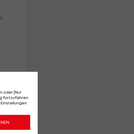
t
 -
."
n oder [Nur
 fortzufahren.
 Einstellungen
ONEN