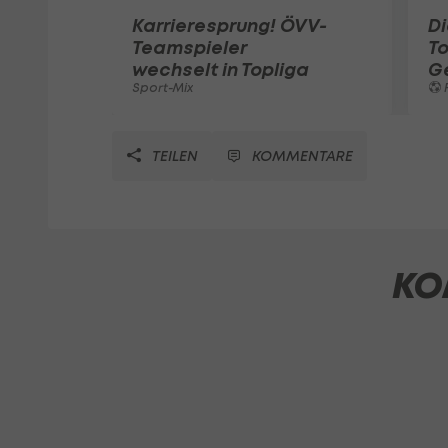
Karrieresprung! ÖVV-
Di
Teamspieler
T
wechselt in Topliga
G
Sport-Mix
F
TEILEN
KOMMENTARE
KO