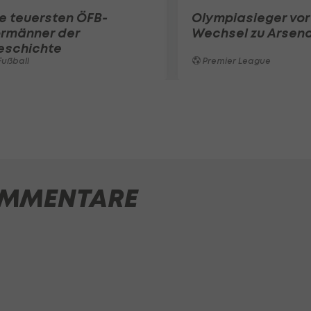
e teuersten ÖFB-
Olympiasieger vor
ormänner der
Wechsel zu Arsena
eschichte
ußball
Premier League
MMENTARE