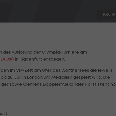
Foto: ©
n der Auslosung der Olympia-Turniere am
LA1.tv
)
in Klagenfurt entgegen.
en im VIP-Zelt am Ufer des Wörthersees die jeweils
b 28. Juli in London um Medaillen gespielt wird. Die
aiger sowie Clemens Doppler/
Alexander Horst
steht n
ert.