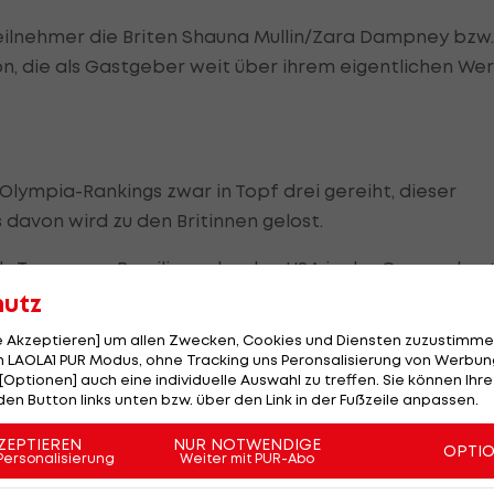
Teilnehmer die Briten Shauna Mullin/Zara Dampney bzw.
 die als Gastgeber weit über ihrem eigentlichen Wer
Olympia-Rankings zwar in Topf drei gereiht, dieser
 davon wird zu den Britinnen gelost.
 du Teams aus Brasilien oder den USA in der Gruppe hast
aiger. "Wir können das aber sowieso nicht beeinflussen
hutz
le Akzeptieren] um allen Zwecken, Cookies und Diensten zuzustimme
en zwei Teams aus dem vierten und letzten Topf, der
 LAOLA1 PUR Modus, ohne Tracking uns Peronsalisierung von Werbung
ur
weniger erfolgreichen Teams aus dem Continental
[Optionen] auch eine individuelle Auswahl zu treffen. Sie können Ihre
den Button links unten bzw. über den Link in der Fußzeile anpassen.
Mullin/Dampney.
ZEPTIEREN
NUR NOTWENDIGE
OPTI
Personalisierung
Weiter mit PUR-Abo