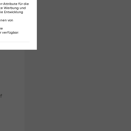
Attribute für die
erte Werbung und
ie Entwicklung
nnen von
ie
r verfügbar
:
f