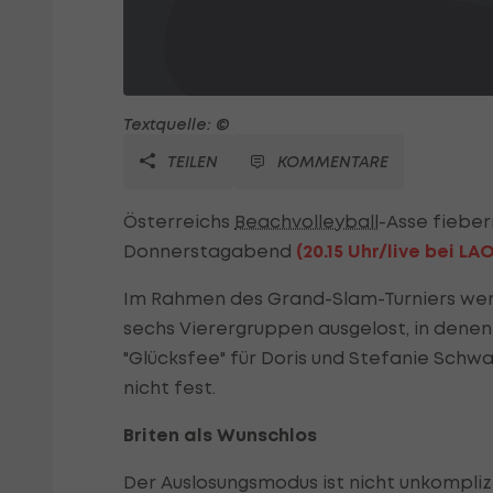
Textquelle: ©
TEILEN
KOMMENTARE
Österreichs
Beachvolleyball
-Asse fieber
Donnerstagabend
(
20.15 Uhr/live bei LAO
Im Rahmen des Grand-Slam-Turniers werd
sechs Vierergruppen ausgelost, in denen a
"Glücksfee" für Doris und Stefanie Schw
nicht fest.
Briten als Wunschlos
Der Auslosungsmodus ist nicht unkomplizi