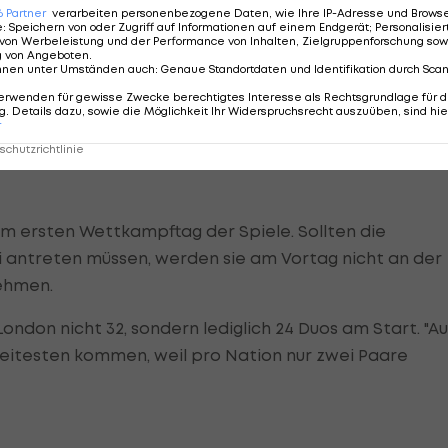
, weil sie erst beim letzten Quali-Turnier in Moskau ihr
6
Partner
verarbeiten personenbezogene Daten, wie Ihre IP-Adresse und Browser-
e
:
Speichern von oder Zugriff auf Informationen auf einem Endgerät; Personalisi
von Werbeleistung und der Performance von Inhalten, Zielgruppenforschung sow
g von Angeboten
.
nnen unter Umständen auch
:
Genaue Standortdaten und Identifikation durch Sca
e doppelte Chance auf Grotowski/Garcia-Thompson.
erwenden für gewisse Zwecke berechtigtes Interesse als Rechtsgrundlage für d
. Details dazu, sowie die Möglichkeit Ihr Widerspruchsrecht auszuüben, sind hie
te Doppler. "Wir können auch (die brasilianischen
r
r ist das eben 1.000-mal schwieriger."
chutzrichtlinie
m ersten Wettkampftag der Spiele. Sollten die
i antreten müssen, werden sie am Vortag nicht an der
nehmen.
ndon nicht 32, sondern lediglich 24 Duos am Start. "Au
itesten kommen, weil pro Nation nur zwei Paare