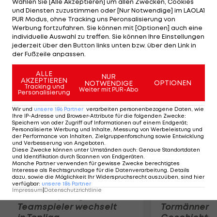
Wählen Sie [Alle Akzeptieren] um allen Zwecken, Cookies
Gold-Medaille nach 1992 und 2004. Außerdem ins
und Diensten zuzustimmen oder [Nur Notwendige] im LAOLA1
Endspiel schaffen es die im Durchschnitt 2,02 m
PUR Modus, ohne Tracking uns Peronsalisierung von
Werbung fortzufahren. Sie können mit [Optionen] auch eine
großen Russen, die Bulgarien mit 3:1 (21,15,-23,23)
individuelle Auswahl zu treffen. Sie können Ihre Einstellungen
ausschalten. Volleyball-Star Maxim Michailow von
jederzeit über den Button links unten bzw. über den Link in
der Fußzeile anpassen.
Zenit Kasan notiert dabei 25 Punkte.
ALLE
NUR
AKZEPTIEREN
Mehr zum Thema
OPTIONEN
NOTWENDIGE
Tracking und
Weiter mit PUR-Abo
Personalisierung
Wir und
unsere
186
Partner
verarbeiten personenbezogene Daten, wie
Ihre IP-Adresse und Browser-Attribute für die folgenden Zwecke
:
Speichern von oder Zugriff auf Informationen auf einem Endgerät;
Personalisierte Werbung und Inhalte, Messung von Werbeleistung und
der Performance von Inhalten, Zielgruppenforschung sowie Entwicklung
und Verbesserung von Angeboten
.
Diese Zwecke können unter Umständen auch
:
Genaue Standortdaten
und Identifikation durch Scannen von Endgeräten
.
Manche Partner verwenden für gewisse Zwecke berechtigtes
Interesse als Rechtsgrundlage für die Datenverarbeitung. Details
dazu, sowie die Möglichkeit Ihr Widerspruchsrecht auszuüben, sind hier
verfügbar
:
unsere
186
Partner
Impressum
|
Datenschutzrichtlinie
Karrieresprung! ÖVV-
Die teuerst
Teamspieler wechselt
Tormänner d