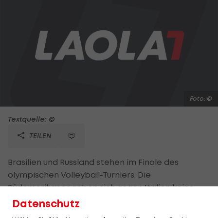
Foto: ©
Textquelle: ©
TEILEN
Brasilien und Russland stehen im Finale des
olympischen Volleyball-Turniers. Die
Südamerikaner geben sich gegen Italien keine
Blöße und gewinnen 3:0 (21,12,21). Damit haben die
Datenschutz
Brasilianer die Chance auf die dritte Volleyball-