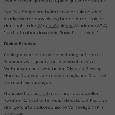
möchte mich gerne auf Spiele gut vorbereiten."
Der 39-Jährige hat beim Italiener zuletzt eine
starke Weiterentwicklung beobachtet, trainiert
der doch in der
Werner Schlager
Academy (WSA).
"Ich hoffe aber, dass mein Basis-Spiel reicht."
Dicker Brocken
Schlager würde bei einem Aufstieg auf den als
Nummer zwei gesetzten chinesischen Vize-
Weltmeister und zweifachen Olympia-2. Wang
Hao treffen, wollte zu einem möglichen Duell mit
ihm noch nichts sagen.
Genauso hält es
Liu Jia
mit ihrer potenziellen
zweiten Kontrahentin, es ist dies die auf Position
drei geführte südkoreanische Verteidigerin Kim
Kyung-ah.