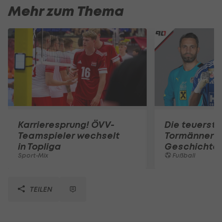
Mehr zum Thema
Karrieresprung! ÖVV-
Die teuerst
Teamspieler wechselt
Tormänner d
in Topliga
Geschichte
Sport-Mix
Fußball
TEILEN