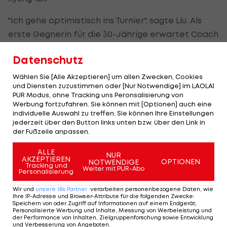
"Ich gehe optimistisch ins Turnier", sagte Liu. Als
erste Gegnerin für die 30-Jährige erwartet Coach
Liu Yan Jun die Kongolesin Han Xing.
Datenschutz
Überraschung möglich
Wählen Sie [Alle Akzeptieren] um allen Zwecken, Cookies
und Diensten zuzustimmen oder [Nur Notwendige] im LAOLA1
Ist Liu durch ihre Klasse und gute Form eine
PUR Modus, ohne Tracking uns Peronsalisierung von
Sensation gegen Kim noch zuzutrauen, ist das bei
Werbung fortzufahren. Sie können mit [Optionen] auch eine
individuelle Auswahl zu treffen. Sie können Ihre Einstellungen
Li gegen Kasumi Ishikawa unwahrscheinlich.
jederzeit über den Button links unten bzw. über den Link in
der Fußzeile anpassen.
Die auf Nummer vier positionierte Japanerin
ALLE
wäre gegen Österreichs Nummer zwei haushohe
NUR
AKZEPTIEREN
OPTIONEN
NOTWENDIGE
Tracking und
Favoritin. Zunächst wird es für Li aber ohnehin erst
Weiter mit PUR-Abo
Personalisierung
gegen die Türkin Hu Melek oder gegen die
Wir und
unsere
186
Partner
verarbeiten personenbezogene Daten, wie
Kanadierin Zhang Mo gehen.
Ihre IP-Adresse und Browser-Attribute für die folgenden Zwecke
:
Speichern von oder Zugriff auf Informationen auf einem Endgerät;
Personalisierte Werbung und Inhalte, Messung von Werbeleistung und
"Ich glaube, ich habe gegen beide guten Chancen",
der Performance von Inhalten, Zielgruppenforschung sowie Entwicklung
und Verbesserung von Angeboten
.