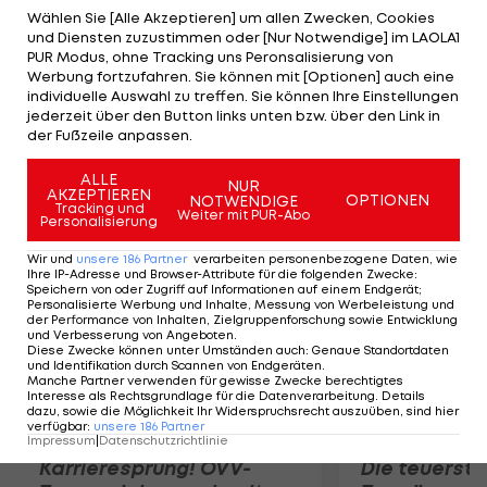
und 4:26 h Spielzeit 3:6, 7:6(5), 19:17 für sich
Wählen Sie [Alle Akzeptieren] um allen Zwecken, Cookies
und Diensten zuzustimmen oder [Nur Notwendige] im LAOLA1
entscheidet. Federers Finalgegner wird im Spiel
PUR Modus, ohne Tracking uns Peronsalisierung von
zwischen dem serbischen Weltranglisten-Zweiten
Werbung fortzufahren. Sie können mit [Optionen] auch eine
individuelle Auswahl zu treffen. Sie können Ihre Einstellungen
Novak Djokovic und Wimbledon-Finalist Andy
jederzeit über den Button links unten bzw. über den Link in
Murray (GBR/3) ermittelt. Der Verlierer trifft im
der Fußzeile anpassen.
Kampf um Bronze auf del Potro.
ALLE
NUR
AKZEPTIEREN
OPTIONEN
NOTWENDIGE
Mehr zum Thema
Tracking und
Weiter mit PUR-Abo
Personalisierung
Wir und
unsere
186
Partner
verarbeiten personenbezogene Daten, wie
Ihre IP-Adresse und Browser-Attribute für die folgenden Zwecke
:
Speichern von oder Zugriff auf Informationen auf einem Endgerät;
Personalisierte Werbung und Inhalte, Messung von Werbeleistung und
der Performance von Inhalten, Zielgruppenforschung sowie Entwicklung
und Verbesserung von Angeboten
.
Diese Zwecke können unter Umständen auch
:
Genaue Standortdaten
und Identifikation durch Scannen von Endgeräten
.
Manche Partner verwenden für gewisse Zwecke berechtigtes
Interesse als Rechtsgrundlage für die Datenverarbeitung. Details
dazu, sowie die Möglichkeit Ihr Widerspruchsrecht auszuüben, sind hier
verfügbar
:
unsere
186
Partner
Impressum
|
Datenschutzrichtlinie
Karrieresprung! ÖVV-
Die teuerst