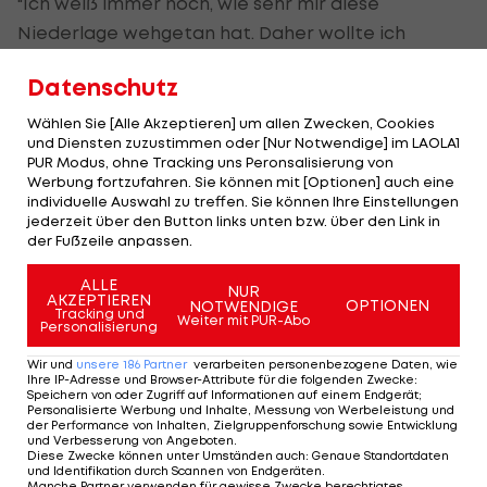
"Ich weiß immer noch, wie sehr mir diese
Niederlage wehgetan hat. Daher wollte ich
bestmöglich vorbereitet sein." Er war es, das sah
Datenschutz
auch
Roger Federer
. Der Weltranglisten-Erste
unterstützte seinen Landsmann Wawrinka, mit
Wählen Sie [Alle Akzeptieren] um allen Zwecken, Cookies
und Diensten zuzustimmen oder [Nur Notwendige] im LAOLA1
dem er 2008 Doppel-Gold geholt hatte, in seiner
PUR Modus, ohne Tracking uns Peronsalisierung von
Box.
Werbung fortzufahren. Sie können mit [Optionen] auch eine
individuelle Auswahl zu treffen. Sie können Ihre Einstellungen
jederzeit über den Button links unten bzw. über den Link in
Britisches Wetter
der Fußzeile anpassen.
Der Großteil der Spiele musste wegen immer
ALLE
NUR
AKZEPTIEREN
wiederkehrenden Regens auf Montag verschoben
OPTIONEN
NOTWENDIGE
Tracking und
Weiter mit PUR-Abo
Personalisierung
werden. Das Auftaktspiel von Djokovic fand nicht
auf dem überdachten Center Court statt, daher
Wir und
unsere
186
Partner
verarbeiten personenbezogene Daten, wie
Ihre IP-Adresse und Browser-Attribute für die folgenden Zwecke
:
war es im Tiebreak des ersten Satzes
Speichern von oder Zugriff auf Informationen auf einem Endgerät;
Personalisierte Werbung und Inhalte, Messung von Werbeleistung und
stundenlang unterbrochen. Ganz trocken blieb
der Performance von Inhalten, Zielgruppenforschung sowie Entwicklung
und Verbesserung von Angeboten
.
auch Murray nicht.
Diese Zwecke können unter Umständen auch
:
Genaue Standortdaten
und Identifikation durch Scannen von Endgeräten
.
Manche Partner verwenden für gewisse Zwecke berechtigtes