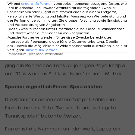
"Wir haben die Breakbälle nicht gut genug
Wir und
unsere
186
Partner
verarbeiten personenbezogene Daten, wie
Ihre IP-Adresse und Browser-Attribute für die folgenden Zwecke
:
gespielt", ärgerte sich Melzer. "Irgendwann
Speichern von oder Zugriff auf Informationen auf einem Endgerät;
Personalisierte Werbung und Inhalte, Messung von Werbeleistung und
bekommt man dann eines." Die alte Fußballer-
der Performance von Inhalten, Zielgruppenforschung sowie Entwicklung
und Verbesserung von Angeboten
.
Weisheit galt auch auf dem "heiligen Rasen" von
Diese Zwecke können unter Umständen auch
:
Genaue Standortdaten
und Identifikation durch Scannen von Endgeräten
.
Wimbledon
.
Manche Partner verwenden für gewisse Zwecke berechtigtes
Interesse als Rechtsgrundlage für die Datenverarbeitung. Details
dazu, sowie die Möglichkeit Ihr Widerspruchsrecht auszuüben, sind hier
Bei 8:8 und Aufschlag Lopez hatten die
verfügbar
:
unsere
186
Partner
Impressum
|
Datenschutzrichtlinie
Österreicher vier Breakchancen, bei einer davon
ging ein Rahmenball des 32-jährigen Peya knapp
out. "Das war das Schlüsselspiel", meinte Melzer.
Spanier eigentlich Einzel-Spezialisten
Die Spanier spielen selten Doppel, zählen im
Einzel aber zur Elite. "Sie sind beide sehr gute
Tennisspieler", betonte Melzer.
Ferrer ist die Nummer fünf der Welt, Lopez ein