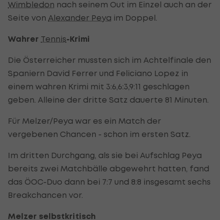
Wimbledon
nach seinem Out im Einzel auch an der
Seite von
Alexander Peya
im Doppel.
Wahrer
Tennis
-Krimi
Die Österreicher mussten sich im Achtelfinale den
Spaniern David Ferrer und Feliciano Lopez in
einem wahren Krimi mit 3:6,6:3,9:11 geschlagen
geben. Alleine der dritte Satz dauerte 81 Minuten.
Für Melzer/Peya war es ein Match der
vergebenen Chancen - schon im ersten Satz.
Im dritten Durchgang, als sie bei Aufschlag Peya
bereits zwei Matchbälle abgewehrt hatten, fand
das ÖOC-Duo dann bei 7:7 und 8:8 insgesamt sechs
Breakchancen vor.
Melzer selbstkritisch