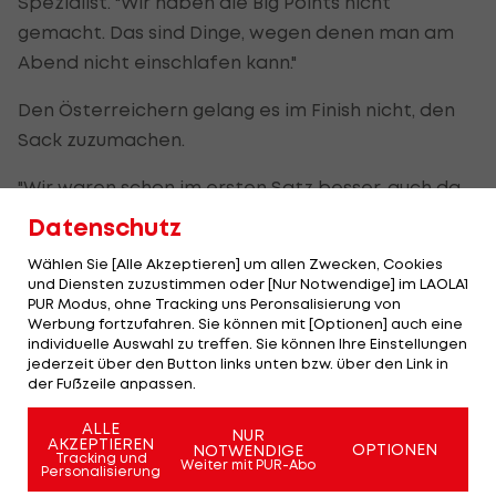
Spezialist. "Wir haben die Big Points nicht
gemacht. Das sind Dinge, wegen denen man am
Abend nicht einschlafen kann."
Den Österreichern gelang es im Finish nicht, den
Sack zuzumachen.
"Wir waren schon im ersten Satz besser, auch da
haben wir Chancen gehabt", erinnerte Melzer.
Datenschutz
Stattdessen gab aber Peya sein Aufschlagspiel
Wählen Sie [Alle Akzeptieren] um allen Zwecken, Cookies
zum 2:4 ab.
und Diensten zuzustimmen oder [Nur Notwendige] im LAOLA1
PUR Modus, ohne Tracking uns Peronsalisierung von
Viele vergebene Breakchancen
Werbung fortzufahren. Sie können mit [Optionen] auch eine
individuelle Auswahl zu treffen. Sie können Ihre Einstellungen
jederzeit über den Button links unten bzw. über den Link in
Schon in der ersten Runde gegen die Schotten
der Fußzeile anpassen.
Andy und Jamie Murray hatten Melzer/Peya den
ALLE
ersten Satz verloren und sich zurückgekämpft.
NUR
AKZEPTIEREN
OPTIONEN
NOTWENDIGE
Tracking und
Diesmal reichte es nicht mehr.
Weiter mit PUR-Abo
Personalisierung