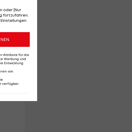
n oder [Nur
 fortzufahren.
 Einstellungen
ONEN
Attribute für die
erte Werbung und
ie Entwicklung
gen
nnen von
ie
r verfügbar
: