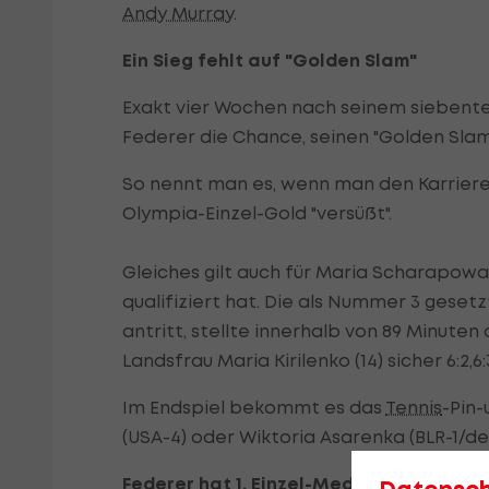
Andy Murray
.
Ein Sieg fehlt auf "Golden Slam"
Exakt vier Wochen nach seinem siebent
Federer die Chance, seinen "Golden Sla
So nennt man es, wenn man den Karriere-
Olympia-Einzel-Gold "versüßt".
Gleiches gilt auch für Maria Scharapowa,
qualifiziert hat. Die als Nummer 3 gesetz
antritt, stellte innerhalb von 89 Minute
Landsfrau Maria Kirilenko (14) sicher 6:2,6:
Im Endspiel bekommt es das
Tennis
-Pin
(USA-4) oder Wiktoria Asarenka (BLR-1/de
Federer hat 1. Einzel-Medaille sicher