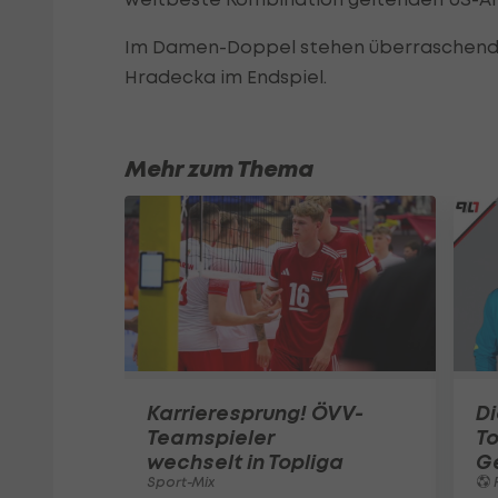
Im Damen-Doppel stehen überraschend 
Hradecka im Endspiel.
Mehr zum Thema
Karrieresprung! ÖVV-
Di
Teamspieler
T
wechselt in Topliga
G
Sport-Mix
F