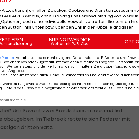
hutz
le Akzeptieren] um allen Zwecken, Cookies und Diensten zuzustimme
n um Bronze.
 LAOLA1 PUR Modus, ohne Tracking uns Peronsalisierung von Werbung
[Optionen] auch eine individuelle Auswahl zu treffen. Sie können Ihre
den Button links unten bzw. über den Link in der Fußzeile anpassen.
 seine ersehnte Einzelmedaille sicher. Dem
e man die Erleichterung ansehen, als er nach dem
ZEPTIEREN
NUR NOTWENDIGE
OPTI
Personalisierung
Weiter mit PUR-Abo
2 gestellt hatte.
6
Partner
verarbeiten personenbezogene Daten, wie Ihre IP-Adresse und Browser-
ne ähnlich schmerzhafte Niederlage zugefügt, wie
e
:
Speichern von oder Zugriff auf Informationen auf einem Endgerät; Personalisi
otro, die aktuelle Nummer neun der Weltrangliste,
von Werbeleistung und der Performance von Inhalten, Zielgruppenforschung sow
g von Angeboten
.
, schlug stark auf und ließ Federer dank seiner mächti
nnen unter Umständen auch
:
Genaue Standortdaten und Identifikation durch Sca
erwenden für gewisse Zwecke berechtigtes Interesse als Rechtsgrundlage für d
. Details dazu, sowie die Möglichkeit Ihr Widerspruchsrecht auszuüben, sind hie
r
chutzrichtlinie
 ließ der Favorit zwei Breakchancen aus und lief
ce abzugeben. Im Tiebreak rettete sich Federer mit
ssigen dritten Satz.