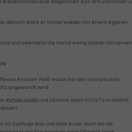
n Breakchancen eine Möglichkeit zum 10:9 und schien v
ak, danach legte er immer wieder mit einem eigenen
vice und beendete die Partie wenig später mit seine
Ära
ffenen Ära (seit 1968), wobei bei den Olympischen
satz angewandt wird.
der
Rafael Nadal
und Djokovic beim 3:6,7:6,7:6 in Madrid
edauert.
e US-Zwillinge Bob und Mike Bryan. Auch die als
erikaner greifen erstmals nach Olympia-Gold.