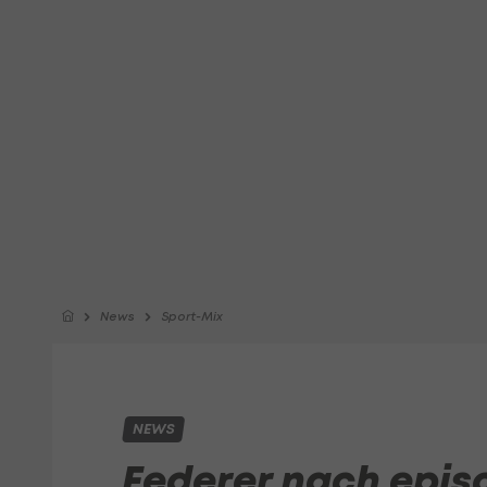
News
Sport-Mix
NEWS
Federer nach epis