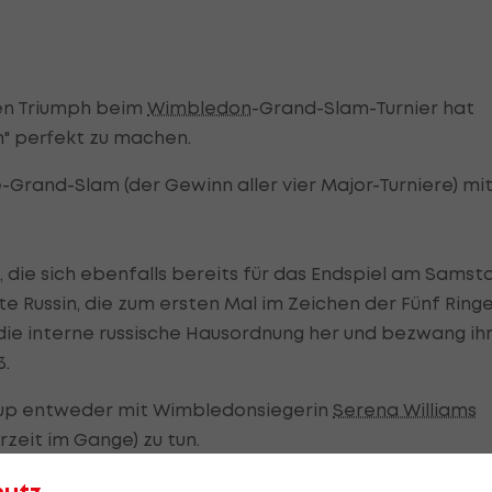
en Triumph beim
Wimbledon
-Grand-Slam-Turnier hat
m" perfekt zu machen.
Grand-Slam (der Gewinn aller vier Major-Turniere) mi
 die sich ebenfalls bereits für das Endspiel am Samst
te Russin, die zum ersten Mal im Zeichen der Fünf Ring
n die interne russische Hausordnung her und bezwang ih
3.
-up entweder mit Wimbledonsiegerin
Serena Williams
rzeit im Gange) zu tun.