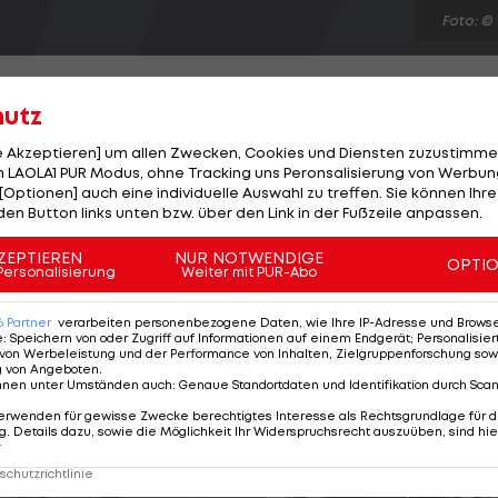
Foto: ©
hutz
le Akzeptieren] um allen Zwecken, Cookies und Diensten zuzustimme
 LAOLA1 PUR Modus, ohne Tracking uns Peronsalisierung von Werbung
pia-Sieg im Herren-Handball heißt Frankreich. Die
[Optionen] auch eine individuelle Auswahl zu treffen. Sie können Ihre
, die 2008 in Peking die Goldmedaille geholt hat,
den Button links unten bzw. über den Link in der Fußzeile anpassen.
2. In einer zerfahrenen Partie können die Unterlegene
ZEPTIEREN
NUR NOTWENDIGE
OPTI
n diesem Turnier anknüpfen und laufen von Beginn an
Personalisierung
Weiter mit PUR-Abo
fer sind Abalo (4) für Frankreich und Horvatz (6) für 
6
Partner
verarbeiten personenbezogene Daten, wie Ihre IP-Adresse und Browser-
e
:
Speichern von oder Zugriff auf Informationen auf einem Endgerät; Personalisi
von Werbeleistung und der Performance von Inhalten, Zielgruppenforschung sow
g von Angeboten
.
nnen unter Umständen auch
:
Genaue Standortdaten und Identifikation durch Sca
erwenden für gewisse Zwecke berechtigtes Interesse als Rechtsgrundlage für d
. Details dazu, sowie die Möglichkeit Ihr Widerspruchsrecht auszuüben, sind hie
r
chutzrichtlinie