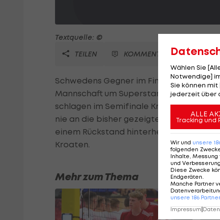
Textquelle: ©
Datensc
TEILEN
KOMMENTARE
Wählen Sie [Al
Notwendige] im
Schwedens Gegner im Finale um den Olym
Sie können mit 
Mannschaft um Superstar Nikola Karabatic
jederzeit über 
schlagen im Semifinale Kroatien mit 25:2
ALLE AK
nie an die bisher gezeigten Leistungen i
Tracking und 
einem Rückstand hinterher. Die besten Wer
Wir und
unsere
18
Kroaten.
folgenden Zweck
Inhalte, Messung 
und Verbesserun
Diese Zwecke kö
Mehr zum Thema
Endgeräten
.
Manche Partner v
Datenverarbeitung
unsere
186
Partne
Impressum
|
Datens