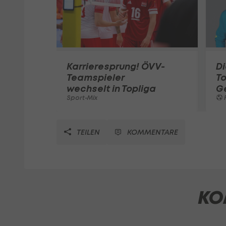
Karrieresprung! ÖVV-
Di
Teamspieler
T
wechselt in Topliga
G
Sport-Mix
F
TEILEN
KOMMENTARE
KO