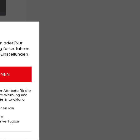
n oder [Nur
 fortzufahren.
 Einstellungen
n
ONEN
die
Attribute für die
erte Werbung und
ie Entwicklung
nnen von
ie
r verfügbar
:
Red-Bull-Rückkehr?
Ten