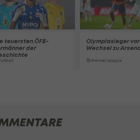
e teuersten ÖFB-
Olympiasieger vor
ormänner der
Wechsel zu Arsena
eschichte
ußball
Premier League
MMENTARE