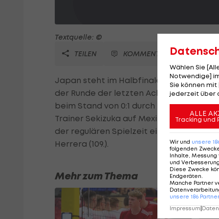
Textquelle: ©
Datensc
TEILEN
KOMMENTARE
Wählen Sie [Al
Notwendige] im
Japan steht im Halbfinale des Olympische
Sie können mit 
der Runde der letzten Acht mit 3:0 geg
jederzeit über 
beim Stand von 0:1 durch eine Rote Karte s
ALLE AK
Trainer Sekizuka auf Mexiko, das beim 4:2 
Tracking und 
der regulären Spielzeit ein 2:0 aus der 
Wir und
unsere
18
Herrera (109.).
folgenden Zweck
Inhalte, Messung 
und Verbesserun
Diese Zwecke kö
Mehr zum Thema
Endgeräten
.
Manche Partner v
Datenverarbeitung
unsere
186
Partne
Impressum
|
Datens