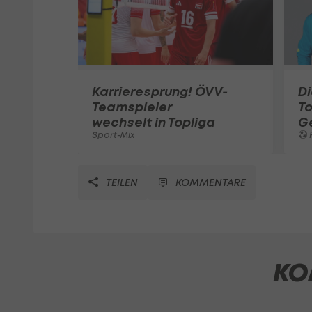
Karrieresprung! ÖVV-
Di
Teamspieler
T
wechselt in Topliga
G
Sport-Mix
F
TEILEN
KOMMENTARE
KO