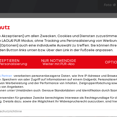
Foto: ©
hutz
le Akzeptieren] um allen Zwecken, Cookies und Diensten zuzustimme
 LAOLA1 PUR Modus, ohne Tracking uns Peronsalisierung von Werbung
n Fußballturniers der Herren. Die Asiaten setzen sich
[Optionen] auch eine individuelle Auswahl zu treffen. Sie können Ihre
en Ägypten durch, die Pharaonen schwächen sich aber
den Button links unten bzw. über den Link in der Fußzeile anpassen.
elbst (41.). In der Vorschlussrunde trifft die Truppe vo
ZEPTIEREN
NUR NOTWENDIGE
OPTI
gegen Senegal in die Verlängerung muss. "El Tri" gibt in
Personalisierung
Weiter mit PUR-Abo
Hand, die Entscheidung besorgen dos Santos (98.) und
6
Partner
verarbeiten personenbezogene Daten, wie Ihre IP-Adresse und Browser-
e
:
Speichern von oder Zugriff auf Informationen auf einem Endgerät; Personalisi
von Werbeleistung und der Performance von Inhalten, Zielgruppenforschung sow
g von Angeboten
.
nnen unter Umständen auch
:
Genaue Standortdaten und Identifikation durch Sca
erwenden für gewisse Zwecke berechtigtes Interesse als Rechtsgrundlage für d
. Details dazu, sowie die Möglichkeit Ihr Widerspruchsrecht auszuüben, sind hie
r
chutzrichtlinie