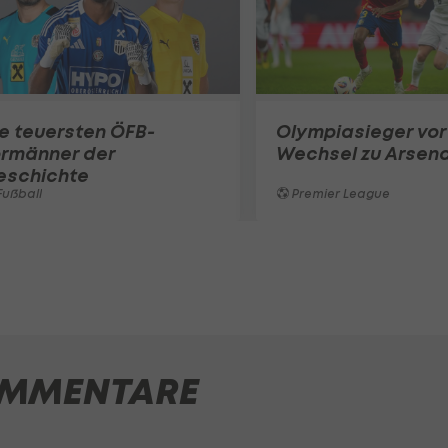
e teuersten ÖFB-
Olympiasieger vor
ormänner der
Wechsel zu Arsena
eschichte
ußball
Premier League
MMENTARE