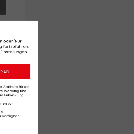
n oder [Nur
 fortzufahren.
 in
 Einstellungen
n
ONEN
Attribute für die
erte Werbung und
ie Entwicklung
nnen von
ie
r verfügbar
:
Red-Bull-Rückkehr?
Ten