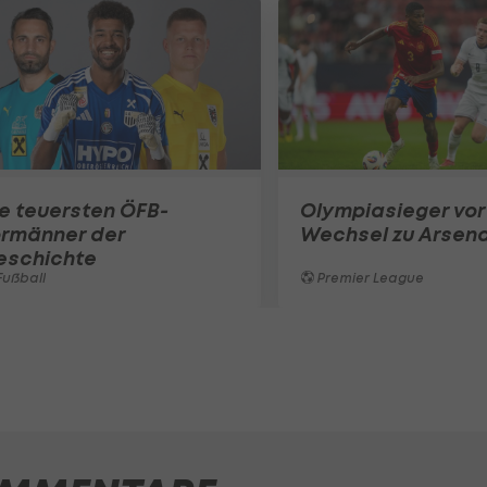
e teuersten ÖFB-
Olympiasieger vor
ormänner der
Wechsel zu Arsena
eschichte
ußball
Premier League