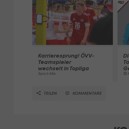
Karrieresprung! ÖVV-
Di
Teamspieler
T
wechselt in Topliga
G
Sport-Mix
F
TEILEN
KOMMENTARE