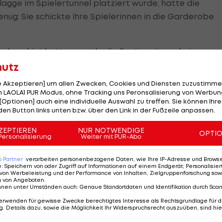
agge im Spielertunnel platziert wurde, hatte die
nug: Sie schickte ihre Spielerinnen in die Garderobe
beruhigt hatten, wurde die Partie mit rund einer
 wurde auch die richtige rot-blau-weiße Flagge im
hutz
te sich über einen 2:0-Erfolg freuen.
le Akzeptieren] um allen Zwecken, Cookies und Diensten zuzustimme
 LAOLA1 PUR Modus, ohne Tracking uns Peronsalisierung von Werbung
[Optionen] auch eine individuelle Auswahl zu treffen. Sie können Ihre
den Button links unten bzw. über den Link in der Fußzeile anpassen.
ten sich bei den Asiatinnen. Der Eklat sorgte auch be
ZEPTIEREN
NUR NOTWENDIGE
OPTI
es LOCOG für Alarmstufe Rot.
Personalisierung
Weiter mit PUR-Abo
ler beim Team und dem nationalen Komitee. Es werden
6
Partner
verarbeiten personenbezogene Daten, wie Ihre IP-Adresse und Browser-
e
:
Speichern von oder Zugriff auf Informationen auf einem Endgerät; Personalisi
inmal passiert", hieß es in einer eilig formulierten
von Werbeleistung und der Performance von Inhalten, Zielgruppenforschung sow
g von Angeboten
.
nnen unter Umständen auch
:
Genaue Standortdaten und Identifikation durch Sca
erwenden für gewisse Zwecke berechtigtes Interesse als Rechtsgrundlage für d
. Details dazu, sowie die Möglichkeit Ihr Widerspruchsrecht auszuüben, sind hie
r