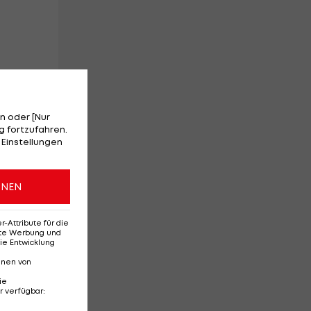
n oder [Nur
 fortzufahren.
 Einstellungen
im
ONEN
Attribute für die
erte Werbung und
ie Entwicklung
nnen von
ie
r verfügbar
: