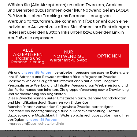
Favorit sehen.
Wählen Sie [Alle Akzeptieren] um allen Zwecken, Cookies
und Diensten zuzustimmen oder [Nur Notwendige] im LAOLA1
Das erste Gruppenspiel bestreiten die Brasilianer
PUR Modus, ohne Tracking uns Peronsalisierung von
Werbung fortzufahren. Sie können mit [Optionen] auch eine
am 26. Juli gegen Ägypten. Die weiteren Gegner in
individuelle Auswahl zu treffen. Sie können Ihre Einstellungen
Pool C sind Weißrussland und Neuseeland.
jederzeit über den Button links unten bzw. über den Link in
der Fußzeile anpassen.
Titelverteidiger ist übrigens Argentinien, der
ALLE
Erzrivale ist in London allerdings nicht am Start.
NUR
AKZEPTIEREN
OPTIONEN
NOTWENDIGE
Tracking und
Weiter mit PUR-Abo
Personalisierung
Brasiliens Kader im Überblick:
Wir und
unsere
186
Partner
verarbeiten personenbezogene Daten, wie
Ihre IP-Adresse und Browser-Attribute für die folgenden Zwecke
:
Tor:
Neto (Fiorentina), Rafael (Santos)
Speichern von oder Zugriff auf Informationen auf einem Endgerät;
Personalisierte Werbung und Inhalte, Messung von Werbeleistung und
der Performance von Inhalten, Zielgruppenforschung sowie Entwicklung
Verteidigung:
Danilo (Porto), Marcelo (
Real
und Verbesserung von Angeboten
.
Diese Zwecke können unter Umständen auch
:
Genaue Standortdaten
Madrid
), Alex Sandro (Porto),
Thiago Silva
(Milan),
und Identifikation durch Scannen von Endgeräten
.
Manche Partner verwenden für gewisse Zwecke berechtigtes
Bruno Uvini (Tottenham), Rafael (
Manchester
Interesse als Rechtsgrundlage für die Datenverarbeitung. Details
United
), Juan (Inter)
dazu, sowie die Möglichkeit Ihr Widerspruchsrecht auszuüben, sind hier
verfügbar
:
unsere
186
Partner
Impressum
|
Datenschutzrichtlinie
Mittelfeld:
Sandro (Tottenham), Romulo (Vasco