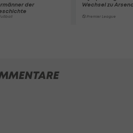
ormänner der
Wechsel zu Arsena
eschichte
ußball
Premier League
MMENTARE