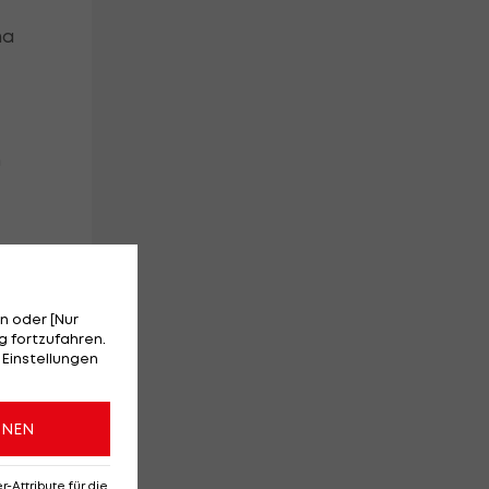
na
n
at
n oder [Nur
 fortzufahren.
 Einstellungen
ONEN
ihe
Attribute für die