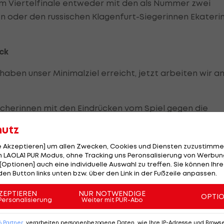
m Viertelfinale entweder mit den als Nummer zwei
n oder den russischen Klagenfurt-Siegerinnen Ekateri
uck
r haben unser Minimalziel erreicht, jetzt arbeiten wir a
cherinnen mit den Eindrücken vom Spiel gegen die
ehen.
hutz
gespielt. Noch nie waren so viele Fans gegen uns, das h
le Akzeptieren] um allen Zwecken, Cookies und Diensten zuzustimme
 LAOLA1 PUR Modus, ohne Tracking uns Peronsalisierung von Werbung
t absolut fair", meinte Doris Schwaiger nach dem
[Optionen] auch eine individuelle Auswahl zu treffen. Sie können Ihre
us Großbritannien.
den Button links unten bzw. über den Link in der Fußzeile anpassen.
ZEPTIEREN
NUR NOTWENDIGE
OPTI
Personalisierung
Weiter mit PUR-Abo
rreicher sorgte für Unterstützung. "Wir haben eine Re
6
Partner
verarbeiten personenbezogene Daten, wie Ihre IP-Adresse und Browser-