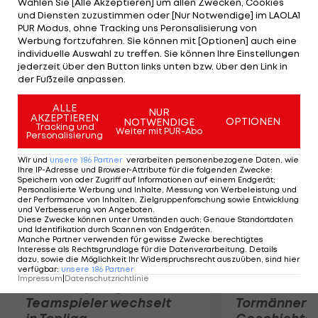
Wählen Sie [Alle Akzeptieren] um allen Zwecken, Cookies
Halbfinal-Einzug. Die Brasilianerinnen setzen sich
und Diensten zuzustimmen oder [Nur Notwendige] im LAOLA1
gegen Goller/Ludwig (GER) mit 21:11, 21:19 durch. Im
PUR Modus, ohne Tracking uns Peronsalisierung von
Werbung fortzufahren. Sie können mit [Optionen] auch eine
Kampf um den Finaleinzug treffen sie auf
individuelle Auswahl zu treffen. Sie können Ihre Einstellungen
Kessy/Ross, die gegen Kolocova/Slukova (CZE)
jederzeit über den Button links unten bzw. über den Link in
der Fußzeile anpassen.
knapp mit 25:23, 21:18 die Oberhand behalten.
ALLE
NUR
AKZEPTIEREN
Mehr zum Thema
OPTIONEN
NOTWENDIGE
Tracking und
Weiter mit PUR-Abo
Personalisierung
Wir und
unsere
186
Partner
verarbeiten personenbezogene Daten, wie
Ihre IP-Adresse und Browser-Attribute für die folgenden Zwecke
:
Speichern von oder Zugriff auf Informationen auf einem Endgerät;
Personalisierte Werbung und Inhalte, Messung von Werbeleistung und
der Performance von Inhalten, Zielgruppenforschung sowie Entwicklung
und Verbesserung von Angeboten
.
Diese Zwecke können unter Umständen auch
:
Genaue Standortdaten
und Identifikation durch Scannen von Endgeräten
.
Manche Partner verwenden für gewisse Zwecke berechtigtes
Interesse als Rechtsgrundlage für die Datenverarbeitung. Details
dazu, sowie die Möglichkeit Ihr Widerspruchsrecht auszuüben, sind hier
verfügbar
:
unsere
186
Partner
Impressum
|
Datenschutzrichtlinie
Karrieresprung! ÖVV-
Die teuerst
Teamspieler wechselt
Tormänner d