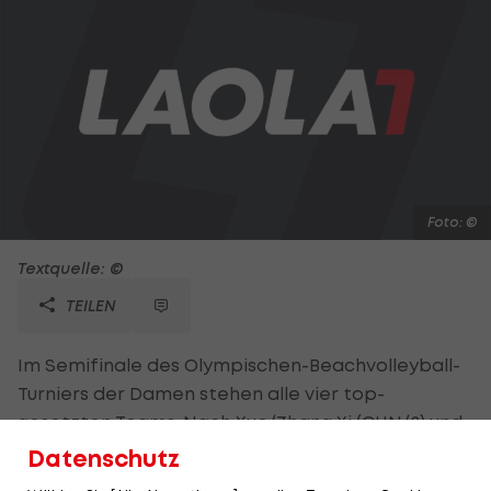
Foto: ©
Textquelle: ©
TEILEN
Im Semifinale des Olympischen-Beachvolleyball-
Turniers der Damen stehen alle vier top-
gesetzten Teams. Nach Xue/Zhang Xi (CHN/2) und
May-Treanor/Walsh (USA/3) fixieren auch
Datenschutz
Larissa/Juliana (BRA/1) und Kessy/Ross (USA/4) den