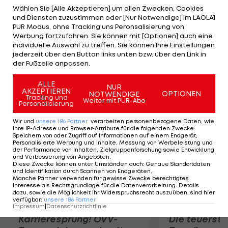
(CHN) in drei Sätzen (11:21, 21:19, 15:12) durch. Nach
Wählen Sie [Alle Akzeptieren] um allen Zwecken, Cookies
und Diensten zuzustimmen oder [Nur Notwendige] im LAOLA1
dem klar verlorenen ersten Satz kämpfen sich die
PUR Modus, ohne Tracking uns Peronsalisierung von
Brasilianerinnen im ausgeglichenen zweiten
Werbung fortzufahren. Sie können mit [Optionen] auch eine
individuelle Auswahl zu treffen. Sie können Ihre Einstellungen
Durchgang heran. Den Entscheidungssatz
jederzeit über den Button links unten bzw. über den Link in
dominieren sie schließlich klar. Für Brasiliens
der Fußzeile anpassen.
Damen ist es die insgesamt 6. Olympia-Medaille.
ALLE
NUR
AKZEPTIEREN
OPTIONEN
NOTWENDIGE
Mehr zum Thema
Tracking und
Weiter mit PUR-Abo
Personalisierung
Wir und
unsere
186
Partner
verarbeiten personenbezogene Daten, wie
Ihre IP-Adresse und Browser-Attribute für die folgenden Zwecke
:
Speichern von oder Zugriff auf Informationen auf einem Endgerät;
Personalisierte Werbung und Inhalte, Messung von Werbeleistung und
der Performance von Inhalten, Zielgruppenforschung sowie Entwicklung
und Verbesserung von Angeboten
.
Diese Zwecke können unter Umständen auch
:
Genaue Standortdaten
und Identifikation durch Scannen von Endgeräten
.
Manche Partner verwenden für gewisse Zwecke berechtigtes
Interesse als Rechtsgrundlage für die Datenverarbeitung. Details
dazu, sowie die Möglichkeit Ihr Widerspruchsrecht auszuüben, sind hier
verfügbar
:
unsere
186
Partner
Impressum
|
Datenschutzrichtlinie
Karrieresprung! ÖVV-
Die teuerst