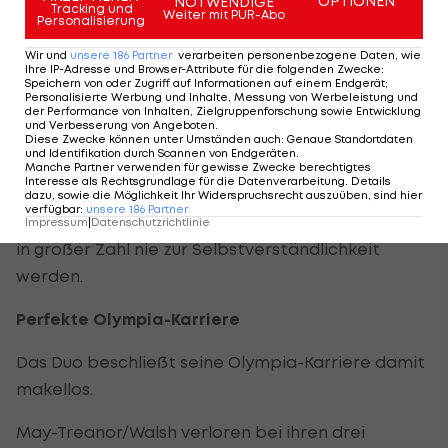
Bei May-Treanor und Walsh brechen danach alle
OPTIONEN
NOTWENDIGE
Tracking und
Weiter mit PUR-Abo
Personalisierung
Dämme. Das Duo fällt sich jubel-hüpfend um den
Hals. Danach geht's zur Ehrenrunde.
Wir und
unsere
186
Partner
verarbeiten personenbezogene Daten, wie
Ihre IP-Adresse und Browser-Attribute für die folgenden Zwecke
:
Speichern von oder Zugriff auf Informationen auf einem Endgerät;
Kerri Walsh feiert mit ihren beiden Söhne, Misty
Personalisierte Werbung und Inhalte, Messung von Werbeleistung und
der Performance von Inhalten, Zielgruppenforschung sowie Entwicklung
May-Treanor schickt via Kamera Grüße in die
und Verbesserung von Angeboten
.
Diese Zwecke können unter Umständen auch
:
Genaue Standortdaten
Heimat.
und Identifikation durch Scannen von Endgeräten
.
Manche Partner verwenden für gewisse Zwecke berechtigtes
Interesse als Rechtsgrundlage für die Datenverarbeitung. Details
Bei der Siegerehrung fließt die eine oder andere
dazu, sowie die Möglichkeit Ihr Widerspruchsrecht auszuüben, sind hier
verfügbar
:
unsere
186
Partner
Freudenträne. Schön zu sehen, dass Erfolge auch
Impressum
|
Datenschutzrichtlinie
in großer Zahl nie zur Selbstverständlichkeit
werden.
Perfekte Olympia-Karriere
Das Duo beschließt seine Olympia-Karriere damit
makellos.
May-Treanor/Walsh verloren bei ihren drei