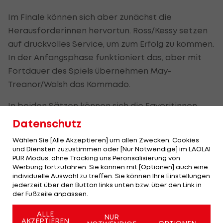
Im Finale können sich aber zunächst die
Herausforderinnen hervortun. Ross/Kessy setzen
auf druckvolles Service, um zum Erfolg zu kommen.
In der Anfangsphase funktioniert das, aber mit
Fortdauer des Spiels übernehmen May-
Treanor/Walsh das Kommado.
In beiden Sätzen können sich die Favoritinnen
nach dem technischen Time-Out einen
Datenschutz
entscheidenden Vorsprung herausspielen.
Wählen Sie [Alle Akzeptieren] um allen Zwecken, Cookies
und Diensten zuzustimmen oder [Nur Notwendige] im LAOLA1
Den ersten Matchball kann Kessy noch abwehren,
PUR Modus, ohne Tracking uns Peronsalisierung von
beim zweiten segelt der Aufschlag von Ross ins
Werbung fortzufahren. Sie können mit [Optionen] auch eine
individuelle Auswahl zu treffen. Sie können Ihre Einstellungen
Out.
jederzeit über den Button links unten bzw. über den Link in
der Fußzeile anpassen.
Jubelstürme
ALLE
NUR
AKZEPTIEREN