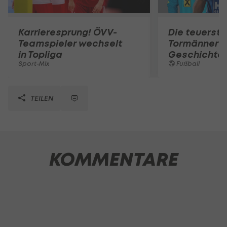
Karrieresprung! ÖVV-
Die teuerst
Teamspieler wechselt
Tormänner d
in Topliga
Geschichte
Sport-Mix
Fußball
TEILEN
KOMMENTARE