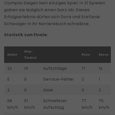
Olympia-Siegen kein einziges Spiel. In 21 Spielen
gaben sie lediglich einen Satz ab. Dieses
Erfolgserlebnis dürfen sich Doris und Stefanie
Schwaiger in ihr Karrierebuch schreibne.
Statistik zum Finale:
May-
Walsh
Ross
Kessy
Treanor
23
19
Aufschläge
17
15
5
0
Service-Fehler
3
1
2
0
Asse
0
2
58
51
Schnellster
77
70
km/h
km/h
Aufschlag
km/h
km/h