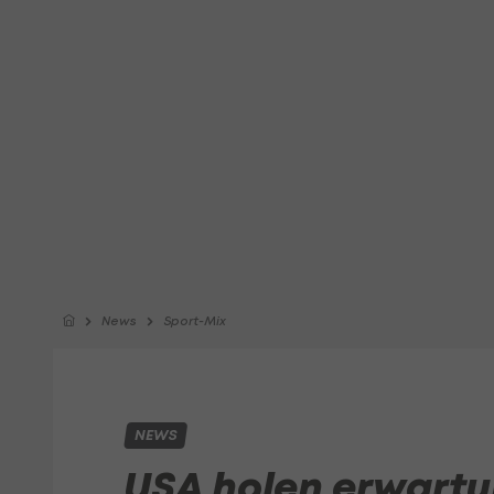
News
Sport-Mix
NEWS
USA holen erwart