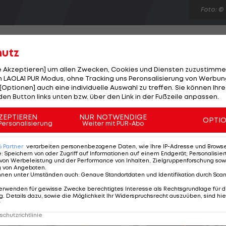
Foto: ©
hutz
le Akzeptieren] um allen Zwecken, Cookies und Diensten zuzustimme
 LAOLA1 PUR Modus, ohne Tracking uns Peronsalisierung von Werbung
USA kürt sich erwartungsgemäß zum Olympia-Sieger. D
[Optionen] auch eine individuelle Auswahl zu treffen. Sie können Ihre
ich im Finale gegen Spanien 107:100 durch und gewinnt
den Button links unten bzw. über den Link in der Fußzeile anpassen.
s Olympia-Gold. Die Iberer verlangen dem Favoriten all
ZEPTIEREN
NUR NOTWENDIGE
OPTI
and in die Halbzeit. Am Ende führt Kevin Durant mit 30
Personalisierung
Weiter mit PUR-Abo
ieg. Bronze sichert sich Russland, das Argentinien 81
6
Partner
verarbeiten personenbezogene Daten, wie Ihre IP-Adresse und Browser-
e
:
Speichern von oder Zugriff auf Informationen auf einem Endgerät; Personalisi
von Werbeleistung und der Performance von Inhalten, Zielgruppenforschung sow
g von Angeboten
.
nnen unter Umständen auch
:
Genaue Standortdaten und Identifikation durch Sca
erwenden für gewisse Zwecke berechtigtes Interesse als Rechtsgrundlage für d
. Details dazu, sowie die Möglichkeit Ihr Widerspruchsrecht auszuüben, sind hie
r
chutzrichtlinie