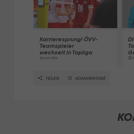
Karrieresprung! ÖVV-
Di
Teamspieler
T
wechselt in Topliga
G
Sport-Mix
F
TEILEN
KOMMENTARE
KO