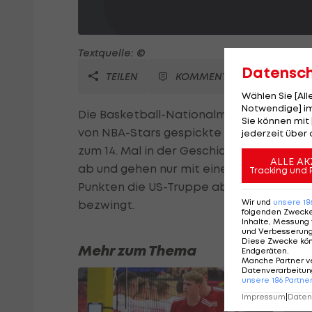
Textquelle: ©
Datensc
TEILEN
KOMMENTARE
Wählen Sie [Al
Notwendige] im
Die Basketball-Nationalmannschaft der 
Sie können mit 
von NBA-Stars gespickte Auswahl setzt s
jederzeit über 
zum 14. Mal in der Geschichte des Sport
ALLE AK
ab und gehen nur mit einem Punkt Rückst
Tracking und 
Punkten die US-Truppe aber zum Olympia-S
Wir und
unsere
18
bezwingt.
folgenden Zweck
Inhalte, Messung 
und Verbesserun
Diese Zwecke kö
Mehr zum Thema
Endgeräten
.
Manche Partner v
Datenverarbeitung
unsere
186
Partne
Impressum
|
Datens