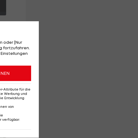
n oder [Nur
 fortzufahren.
ie
 Einstellungen
es
ONEN
:77
Attribute für die
erte Werbung und
ie Entwicklung
nnen von
ie
r verfügbar
:
Red-Bull-Rückkehr?
Ten