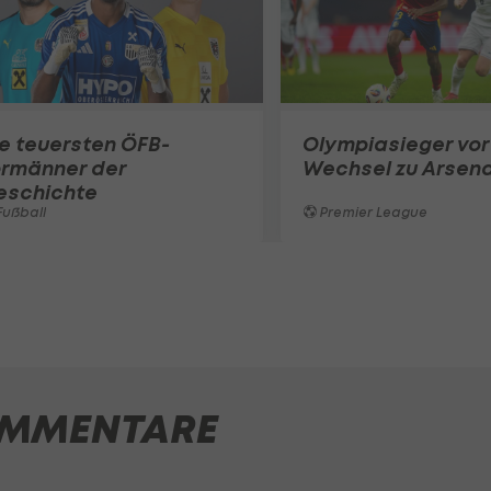
e teuersten ÖFB-
Olympiasieger vor
ormänner der
Wechsel zu Arsena
eschichte
ußball
Premier League
MMENTARE