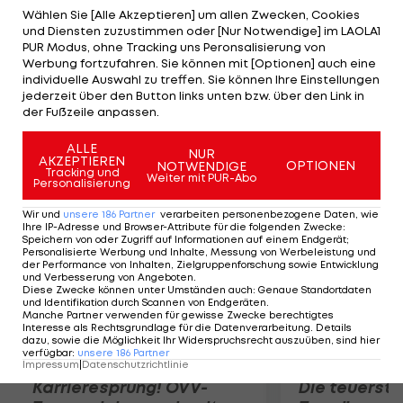
Spitzenplätze. Komplettiert wird das heimische
Wählen Sie [Alle Akzeptieren] um allen Zwecken, Cookies
und Diensten zuzustimmen oder [Nur Notwendige] im LAOLA1
Aufgebot von Julia Hauser, Theresa Moser, Alois
PUR Modus, ohne Tracking uns Peronsalisierung von
Knabl und Lukas Hollaus. Angeführt wird das
Werbung fortzufahren. Sie können mit [Optionen] auch eine
individuelle Auswahl zu treffen. Sie können Ihre Einstellungen
Teilnehmerfeld von den beiden Londoner
jederzeit über den Button links unten bzw. über den Link in
Olympiasiegern Nicola Spirig aus der Schweiz und
der Fußzeile anpassen.
dem Briten Alistair Brownlee.
ALLE
NUR
AKZEPTIEREN
OPTIONEN
NOTWENDIGE
Mehr zum Thema
Tracking und
Weiter mit PUR-Abo
Personalisierung
Wir und
unsere
186
Partner
verarbeiten personenbezogene Daten, wie
Ihre IP-Adresse und Browser-Attribute für die folgenden Zwecke
:
Speichern von oder Zugriff auf Informationen auf einem Endgerät;
Personalisierte Werbung und Inhalte, Messung von Werbeleistung und
der Performance von Inhalten, Zielgruppenforschung sowie Entwicklung
und Verbesserung von Angeboten
.
Diese Zwecke können unter Umständen auch
:
Genaue Standortdaten
und Identifikation durch Scannen von Endgeräten
.
Manche Partner verwenden für gewisse Zwecke berechtigtes
Interesse als Rechtsgrundlage für die Datenverarbeitung. Details
dazu, sowie die Möglichkeit Ihr Widerspruchsrecht auszuüben, sind hier
verfügbar
:
unsere
186
Partner
Impressum
|
Datenschutzrichtlinie
Karrieresprung! ÖVV-
Die teuerst